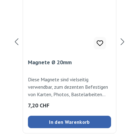
Magnete Ø 20mm
Ma
20
Diese Magnete sind vielseitig
Sel
verwendbar, zum dezenten Befestigen
Kar
von Karten, Photos, Bastelarbeiten
mag
usw. 20 Stück
Grö
Regulärer Preis:
Reg
7,20 CHF
11
160
In den Warenkorb