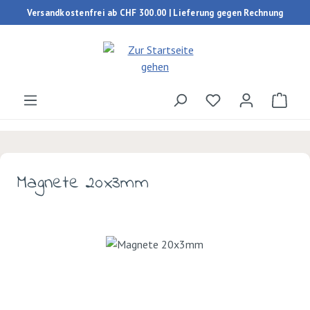
Versandkostenfrei ab CHF 300.00 | Lieferung gegen Rechnung
Zum Hauptinhalt springen
Du hast 0 Produk
Ware
Magnete 20x3mm
Bildergalerie überspringen