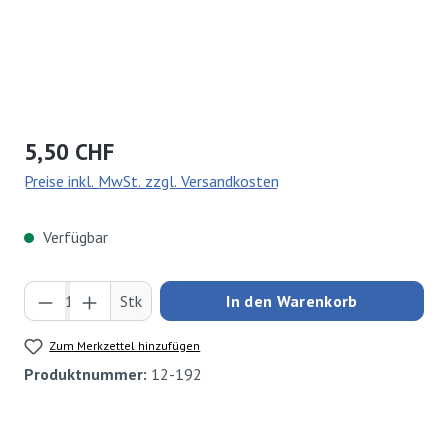
Regulärer Preis:
5,50 CHF
Preise inkl. MwSt. zzgl. Versandkosten
Verfügbar
Produkt Anzahl: Gib den gewünschten Wert ei
Stk
In den Warenkorb
Zum Merkzettel hinzufügen
Produktnummer:
12-192