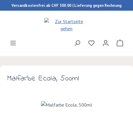
Versandkostenfrei ab CHF 300.00 | Lieferung gegen Rechnung
Zum Hauptinhalt springen
Du hast 0 Produk
Ware
Malfarbe Ecola, 500ml
Bildergalerie überspringen