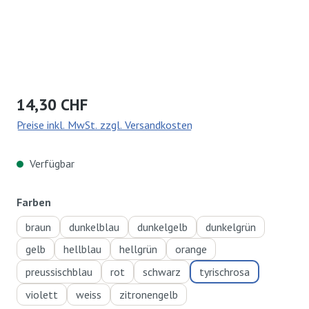
Regulärer Preis:
14,30 CHF
Preise inkl. MwSt. zzgl. Versandkosten
Verfügbar
auswählen
Farben
braun
dunkelblau
dunkelgelb
dunkelgrün
gelb
hellblau
hellgrün
orange
preussischblau
rot
schwarz
tyrischrosa
violett
weiss
zitronengelb