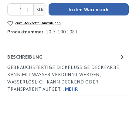
Produkt Anzahl: Gib den gewünschten Wert ei
Stk
In den Warenkorb
Zum Merkzettel hinzufügen
Produktnummer:
10-5-100.1081
BESCHREIBUNG
GEBRAUCHSFERTIGE DICKFLÜSSIGE DECKFARBE,
KANN MIT WASSER VERDÜNNT WERDEN,
WASSERLÖSLICH.KANN DECKEND ODER
TRANSPARENT AUFGET…
MEHR