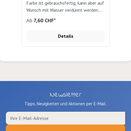
Farbe ist gebrauchsfertig, kann aber auf
Dec
Wunsch mit Wasser verdünnt werden.
wer
Der Flip-Top-Kapselverschluss sorgt
ode
Ab
7,60 CHF*
25
für ein leichtes Auslaufen der Farbe aus
Ver
der weichen Kunststoffflasche. 500
und 
Details
ml
han
10
Newsletter
Tipps, Neuigkeiten und Aktionen per E-Mail.