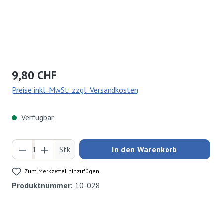
Regulärer Preis:
9,80 CHF
Preise inkl. MwSt. zzgl. Versandkosten
Verfügbar
Produkt Anzahl: Gib den gewünschten Wert ei
Stk
In den Warenkorb
Zum Merkzettel hinzufügen
Produktnummer:
10-028