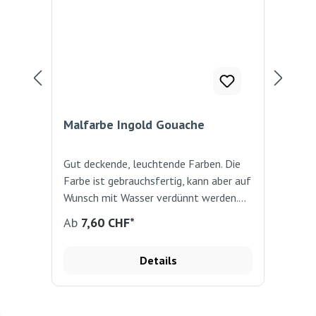
Malfarbe Ingold Gouache
Mal
Gut deckende, leuchtende Farben. Die
Kin
Farbe ist gebrauchsfertig, kann aber auf
Kle
Wunsch mit Wasser verdünnt werden.
9 J
Der Flip-Top-Kapselverschluss sorgt
Bes
Reg
Ab
7,60 CHF*
12
für ein leichtes Auslaufen der Farbe aus
pra
der weichen Kunststoffflasche. 500
Details
ml