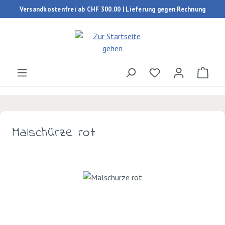
Versandkostenfrei ab CHF 300.00 | Lieferung gegen Rechnung
Zum Hauptinhalt springen
Du hast 0 Produk
Ware
Malschürze rot
Bildergalerie überspringen