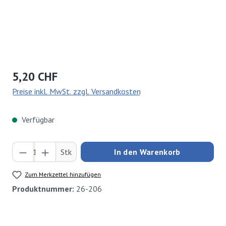
Regulärer Preis:
5,20 CHF
Preise inkl. MwSt. zzgl. Versandkosten
Verfügbar
Produkt Anzahl: Gib den gewünschten Wert ei
Stk
In den Warenkorb
Zum Merkzettel hinzufügen
Produktnummer:
26-206