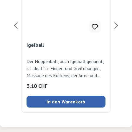
Igelball
Pun
Der Noppenball, auch Igelball genannt,
Rob
ist ideal für Finger- und Greifübungen,
und
Massage des Rückens, der Arme und
ass
Beine sowie Reflexzonenmassage.
Regulärer Preis:
Reg
3,10 CHF
5,
Farblich assortiert. Ø 5cm, 1 Stück
In den Warenkorb