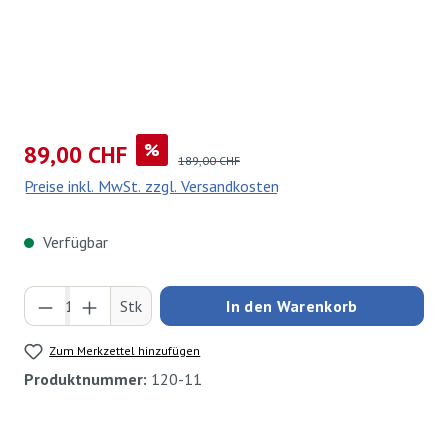
Verkaufspreis:
%
89,00 CHF
Regulärer Preis:
189,00 CHF
Preise inkl. MwSt. zzgl. Versandkosten
Verfügbar
Produkt Anzahl: Gib den gewünschten Wert ei
Stk
In den Warenkorb
Zum Merkzettel hinzufügen
Produktnummer:
120-11