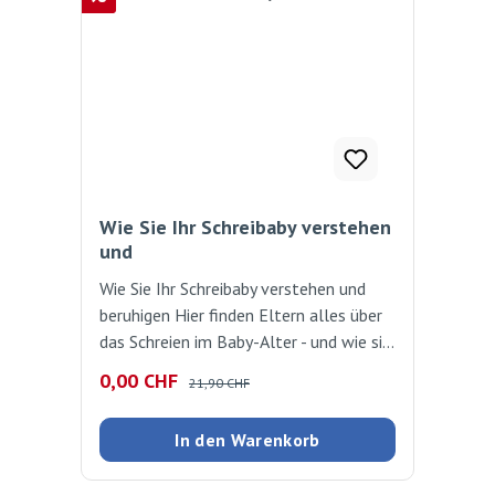
Wie Sie Ihr Schreibaby verstehen
und
Wie Sie Ihr Schreibaby verstehen und
beruhigen Hier finden Eltern alles über
das Schreien im Baby-Alter - und wie sie
am besten damit umgehen. Mit
Verkaufspreis:
Regulärer Preis:
0,00 CHF
21,90 CHF
wertvollen Tipps, wie sie herausfinden,
warum ihr Baby schreit. Denn kein Baby
In den Warenkorb
schreit, um seine Eltern zu ärgern.
Schreien kann viele Gründe haben. Hier