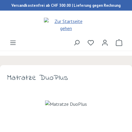
Versandkostenfrei ab CHF 300.00 | Lieferung gegen Rechnung
Zum Hauptinhalt springen
Du hast 0 Produk
Ware
Matratze DuoPlus
Bildergalerie überspringen