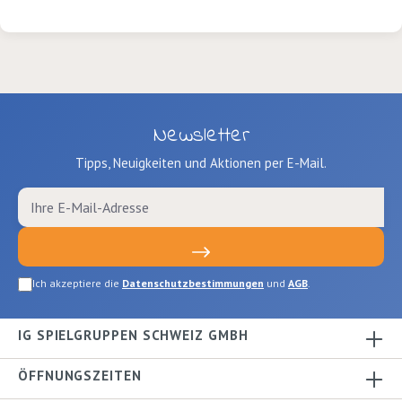
finden Eltern Antworten auf die
entscheidende Frage: Was sagt mir mein
Baby, wenn es schreit? Neuausgabe von
"Was sagt mir mein Baby, wenn es
schreit?" Autor: Joachim Bensel Verlag:
Oberstebrink Seiten: 188 Ausgabe:
Newsletter
gebundenISBN:
9783934333406Verlag: Oberstebrink
Tipps, Neuigkeiten und Aktionen per E-Mail.
Ich akzeptiere die
Datenschutzbestimmungen
und
AGB
.
IG SPIELGRUPPEN SCHWEIZ GMBH
ÖFFNUNGSZEITEN