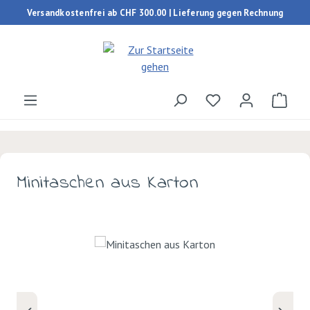
Versandkostenfrei ab CHF 300.00 | Lieferung gegen Rechnung
Zum Hauptinhalt springen
Du hast 0 Produk
Ware
Minitaschen aus Karton
Bildergalerie überspringen