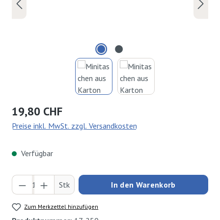
Regulärer Preis:
19,80 CHF
Preise inkl. MwSt. zzgl. Versandkosten
Verfügbar
Produkt Anzahl: Gib den gewünschten Wert ei
Stk
In den Warenkorb
Zum Merkzettel hinzufügen