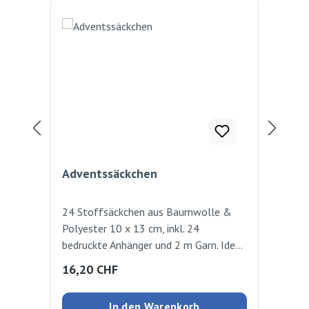
Adventssäckchen
Ad
24 Stoffsäckchen aus Baumwolle &
24 
Polyester 10 x 13 cm, inkl. 24
ver
bedruckte Anhänger und 2 m Garn. Ideal
Ink
geeignet für kleine Geschenke zur
10
Regulärer Preis:
Reg
16,20 CHF
14
Adventszeit 24 Säckchen
In den Warenkorb