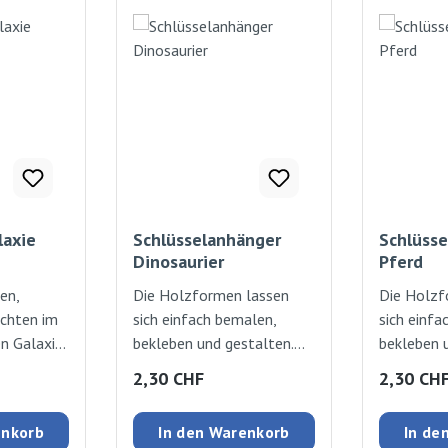
laxie
Schlüsselanhänger
Schlüss
Dinosaurier
Pferd
en,
Die Holzformen lassen
Die Holzf
uchten im
sich einfach bemalen,
sich einfa
n Galaxie
bekleben und gestalten.
bekleben 
en ans
7mm dick. Grösseca. 4
7mm dick. 
:
Regulärer Preis:
Regulärer
2,30 CHF
2,30 CH
beginnt er
-7cm. ca. 4 -7cm / 7mm
-7cm. ca.
lanet zu
dick
dick
enkorb
In den Warenkorb
In de
 sich auch