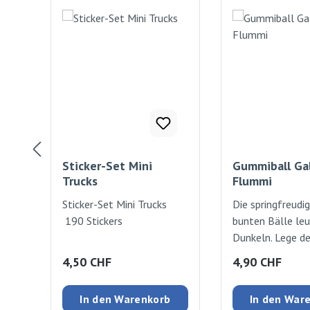
Sticker-Set Mini
Gummiball Ga
Trucks
Flummi
Sticker-Set Mini Trucks
Die springfreudig
190 Stickers
bunten Bälle le
Dunkeln. Lege de
Flummi 3 Minut
Regulärer Preis:
Regulärer Preis
4,50 CHF
4,90 CHF
Licht und schon 
wie ein kleiner P
In den Warenkorb
In den War
leuchten. Eignet