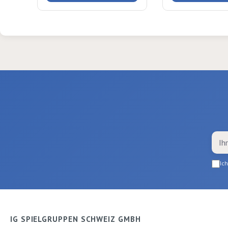
gut als kleines 
oder Mitbringsel
assortiert. Ø 4
Ic
IG SPIELGRUPPEN SCHWEIZ GMBH