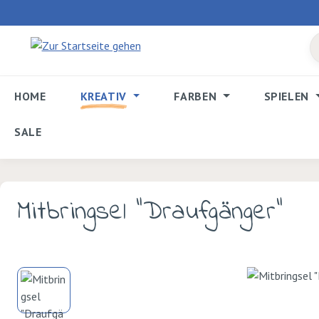
 Hauptinhalt springen
Zur Suche springen
Zur Hauptnavigation springen
HOME
KREATIV
FARBEN
SPIELEN
SALE
Mitbringsel "Draufgänger"
Bildergalerie überspringen