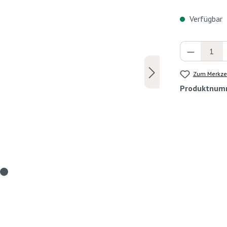
Verfügbar
Produkt 
Zum Merkzet
Produktnum