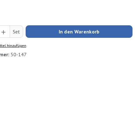
Anzahl: Gib den gewünschten Wert ein oder
Set
In den Warenkorb
tel hinzufügen
mer:
50-147