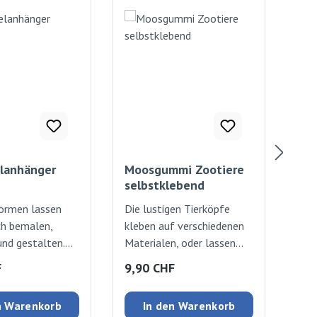
Rab
%
elanhänger
Moosgummi Zootiere
Mit
selbstklebend
"Pf
ormen lassen
Die lustigen Tierköpfe
Sch
ch bemalen,
kleben auf verschiedenen
Mit
und gestalten.
Materialen, oder lassen
Set
Grösseca. 4
sich in Rollenspielen
Pfl
 Preis:
Regulärer Preis:
Ver
F
9,90 CHF
14
 4 -7cm / 7mm
einsetzen. Tiger, Löwen,
Sch
Affen, Elefanten,
kre
n Warenkorb
In den Warenkorb
Nilpferde, Giraffen,
nie