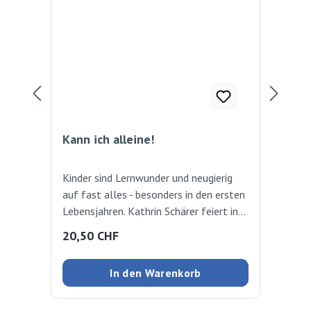
Kann ich alleine!
Han
Kinder sind Lernwunder und neugierig
Han
auf fast alles - besonders in den ersten
her
Lebensjahren. Kathrin Schärer feiert in
c
30 eindrucksvollen Tierbildern kindliche
Regulärer Preis:
Reg
20,50 CHF
9,
Entdeckungsreisen und zeigt, was schon
die Kleinsten alles können, wenn man
In den Warenkorb
ihnen Anregung bietet und etwas
zutraut. Autor: Kathrin Schärer Verlag: