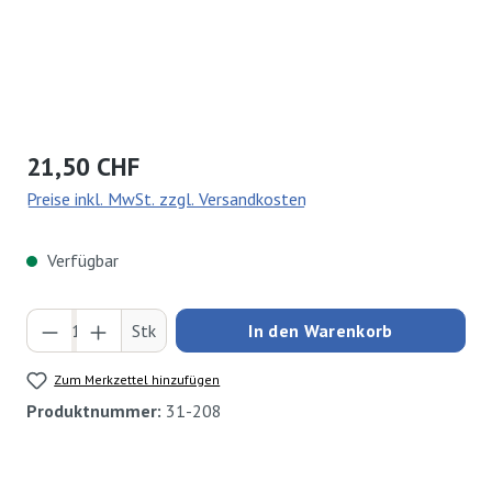
Regulärer Preis:
21,50 CHF
Preise inkl. MwSt. zzgl. Versandkosten
Verfügbar
Produkt Anzahl: Gib den gewünschten Wert ei
Stk
In den Warenkorb
Zum Merkzettel hinzufügen
Produktnummer:
31-208