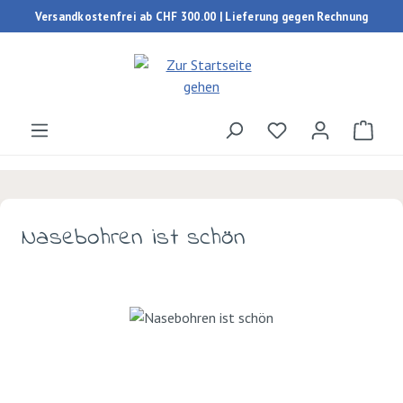
Versandkostenfrei ab CHF 300.00 | Lieferung gegen Rechnung
Zum Hauptinhalt springen
Du hast 0 Produk
Ware
Nasebohren ist schön
Bildergalerie überspringen