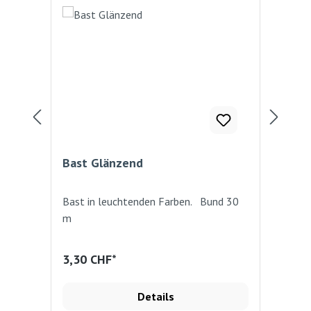
Bast Glänzend
Ba
Bast in leuchtenden Farben. Bund 30
Kun
m
30
3,30 CHF*
4,3
Details