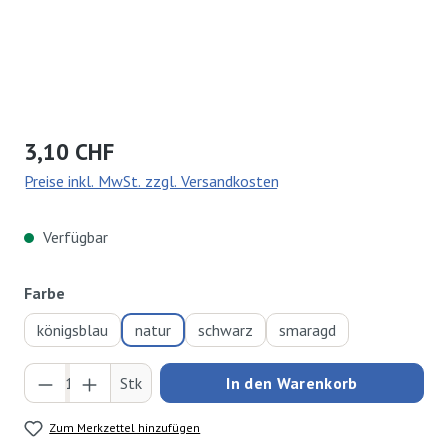
Regulärer Preis:
3,10 CHF
Preise inkl. MwSt. zzgl. Versandkosten
Verfügbar
auswählen
Farbe
königsblau
natur
schwarz
smaragd
Produkt Anzahl: Gib den gewünschten Wert ei
Stk
In den Warenkorb
Zum Merkzettel hinzufügen