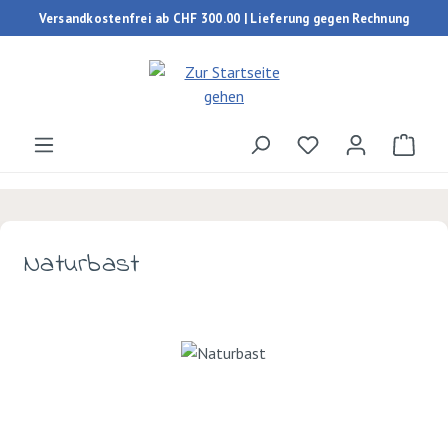
Versandkostenfrei ab CHF 300.00 | Lieferung gegen Rechnung
Zum Hauptinhalt springen
Du hast 0 Produk
Ware
Naturbast
Bildergalerie überspringen