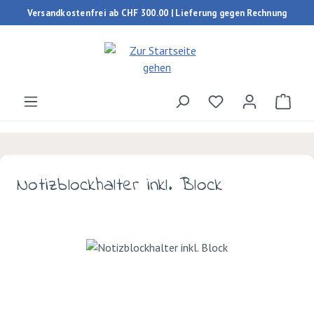
Versandkostenfrei ab CHF 300.00 | Lieferung gegen Rechnung
Zum Hauptinhalt springen
Du hast 0 Produk
Ware
Notizblockhalter inkl. Block
Bildergalerie überspringen