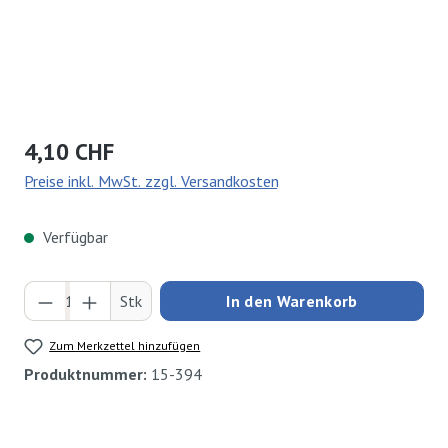
Regulärer Preis:
4,10 CHF
Preise inkl. MwSt. zzgl. Versandkosten
Verfügbar
Produkt Anzahl: Gib den gewünschten Wert ei
Stk
In den Warenkorb
Zum Merkzettel hinzufügen
Produktnummer:
15-394