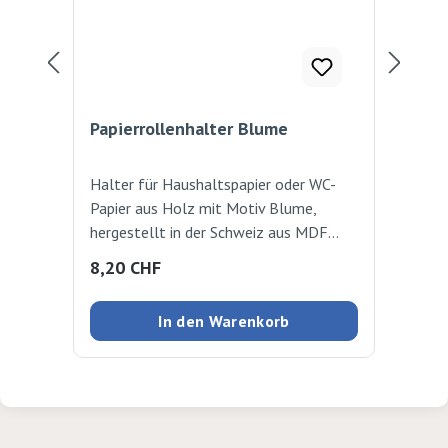
Papierrollenhalter Blume
Ha
Halter für Haushaltspapier oder WC-
Nac
Papier aus Holz mit Motiv Blume,
Han
hergestellt in der Schweiz aus MDF
in 
(mitteldichte Holzfaserplatte). Ideal
zum
Regulärer Preis:
Reg
8,20 CHF
9,
geeignet zum Basteln und Bemalen.
Ges
(Artikel ohne Papierrolle) 43x16cm
FSC
In den Warenkorb
26