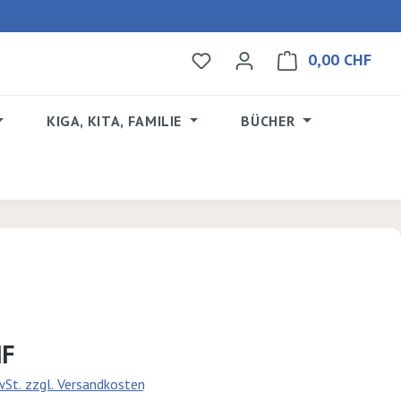
0,00 CHF
Du hast 0 Produkte auf dem 
Ware
KIGA, KITA, FAMILIE
BÜCHER
s:
HF
MwSt. zzgl. Versandkosten