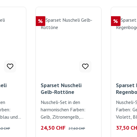
Rabatt
Rabatt
%
%
eli
Sparset Nuscheli
Sparset 
Gelb-Rottöne
Regenb
den
Nuscheli-Set in den
Nuscheli-
rben:
harmonischen Farben:
Farben: Ge
lblau und
Gelb, Zitronengelb,
Violett, B
 x 60cm.
Korallenrot und
Blattgrün
lärer Preis:
Verkaufspreis:
Regulärer Preis:
Verkaufsp
24,50 CHF
37,50 C
60 CHF
27,60 CHF
 Geburts-
Zinnoberrot. je 60cm x
60cm. Das