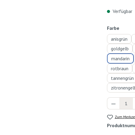
Verfügbar
auswä
Farbe
anisgrün
goldgelb
mandarin
rotbraun
tannengrün
zitronengel
Produkt 
Zum Merkzet
Produktnum