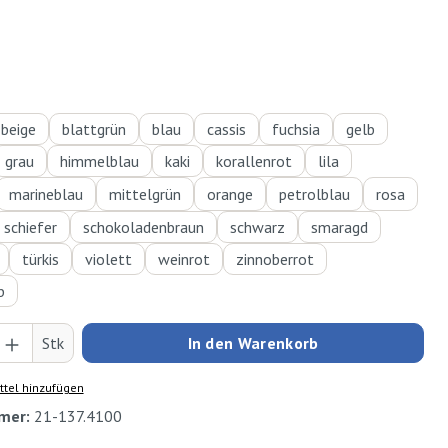
hlen
beige
blattgrün
blau
cassis
fuchsia
gelb
grau
himmelblau
kaki
korallenrot
lila
marineblau
mittelgrün
orange
petrolblau
rosa
schiefer
schokoladenbraun
schwarz
smaragd
türkis
violett
weinrot
zinnoberrot
b
Anzahl: Gib den gewünschten Wert ein oder
Stk
In den Warenkorb
tel hinzufügen
mer:
21-137.4100