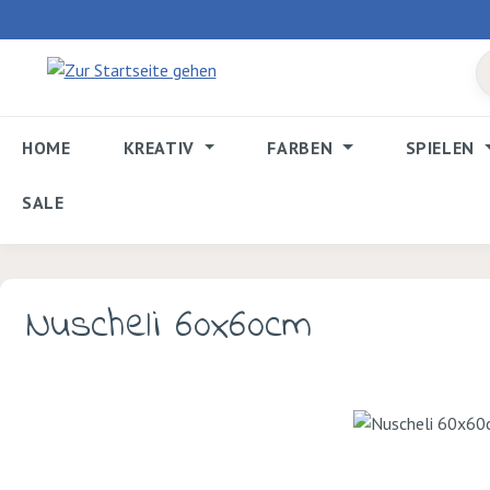
 Hauptinhalt springen
Zur Suche springen
Zur Hauptnavigation springen
HOME
KREATIV
FARBEN
SPIELEN
SALE
Nuscheli 60x60cm
Bildergalerie überspringen