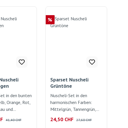
Rabatt
%
Nuscheli
Sparset Nuscheli
ogen
Grüntöne
Set in den bunten
Nuscheli-Set in den
lb, Orange, Rot,
harmonischen Farben:
lau und
Mittelgrün, Tannengrün,
, je 60cm x
Blattgrün und
reis:
Regulärer Preis:
Verkaufspreis:
Regulärer Preis:
HF
24,50 CHF
41,40 CHF
27,60 CHF
 ideale Baby-
Smaragdgrün. je 60cm x