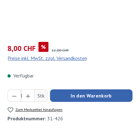
Verkaufspreis:
%
8,00 CHF
Regulärer Preis:
12,00 CHF
Preise inkl. MwSt. zzgl. Versandkosten
Verfügbar
Produkt Anzahl: Gib den gewünschten Wert ei
Stk
In den Warenkorb
Zum Merkzettel hinzufügen
Produktnummer:
31-426