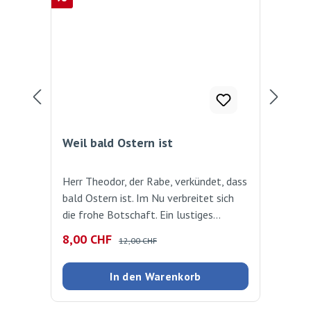
Weil bald Ostern ist
Col
Herr Theodor, der Rabe, verkündet, dass
Aus
bald Ostern ist. Im Nu verbreitet sich
Hal
die frohe Botschaft. Ein lustiges
zus
Ostergedicht vom bekannten
aus
Verkaufspreis:
Regulärer Preis:
Reg
8,00 CHF
15
12,00 CHF
Kinderbuchautor James Krüss. Autor:
10 
James Krüss und Frauke Weldin Verlag:
In den Warenkorb
Nord Süd Seiten: 32 Ausgabe:
gebundenISBN: