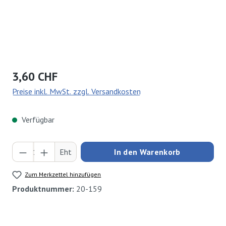
Regulärer Preis:
3,60 CHF
Preise inkl. MwSt. zzgl. Versandkosten
Verfügbar
Produkt Anzahl: Gib den gewünschten Wert ei
Eht
In den Warenkorb
Zum Merkzettel hinzufügen
Produktnummer:
20-159