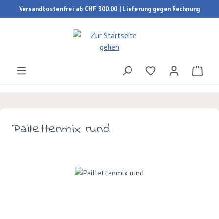
Versandkostenfrei ab CHF 300.00 | Lieferung gegen Rechnung
Zum Hauptinhalt springen
Du hast 0 Produk
Ware
Paillettenmix rund
Bildergalerie überspringen