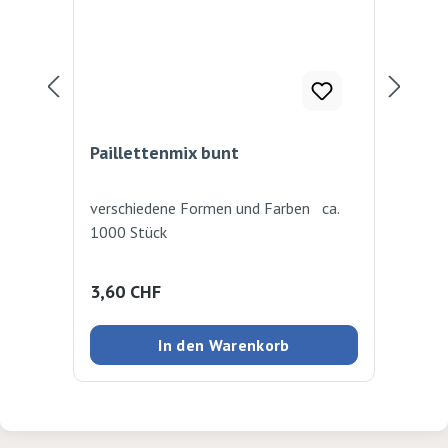
Paillettenmix bunt
Pai
verschiedene Formen und Farben ca.
im 
1000 Stück
Regulärer Preis:
Reg
3,60 CHF
10
In den Warenkorb