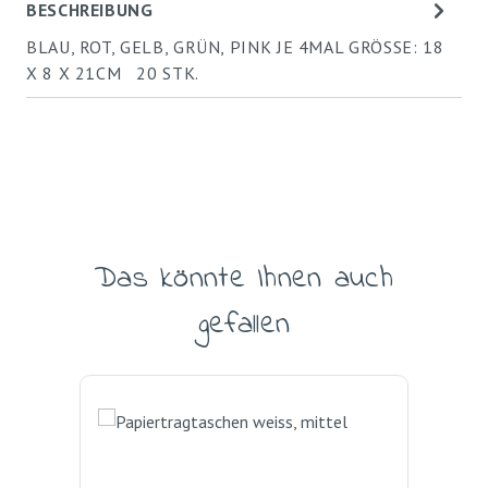
BESCHREIBUNG
BLAU, ROT, GELB, GRÜN, PINK JE 4MAL GRÖSSE: 18
X 8 X 21CM 20 STK.
Das könnte Ihnen auch
Produktgalerie überspringen
gefallen