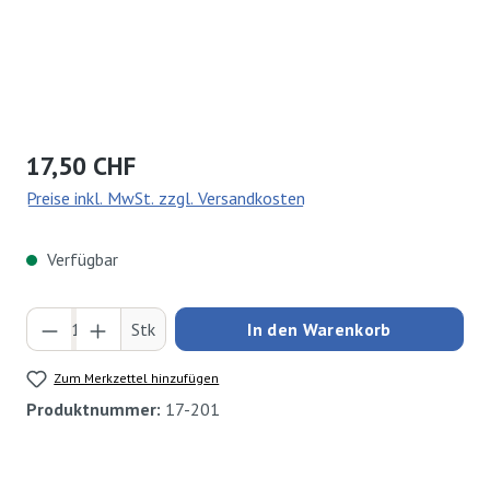
Regulärer Preis:
17,50 CHF
Preise inkl. MwSt. zzgl. Versandkosten
Verfügbar
Produkt Anzahl: Gib den gewünschten Wert ei
Stk
In den Warenkorb
Zum Merkzettel hinzufügen
Produktnummer:
17-201