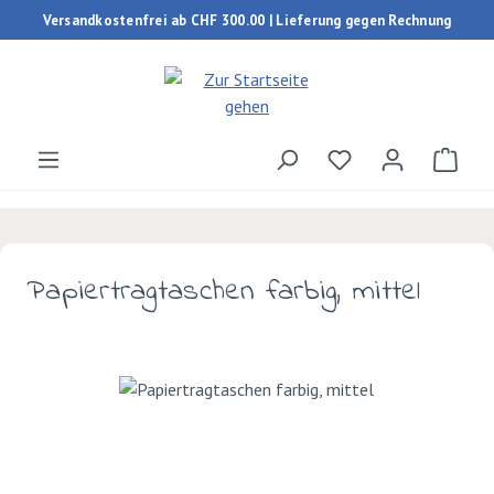
Versandkostenfrei ab CHF 300.00 | Lieferung gegen Rechnung
Zum Hauptinhalt springen
Du hast 0 Produk
Ware
Papiertragtaschen farbig, mittel
Bildergalerie überspringen