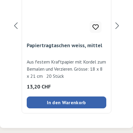
Papiertragtaschen weiss, mittel
Pap
Aus festem Kraftpapier mit Kordel zum
Grö
Bemalen und Verzieren. Grösse: 18 x 8
Kra
x 21 cm 20 Stück
bra
Regulärer Preis:
Reg
13,20 CHF
13
In den Warenkorb