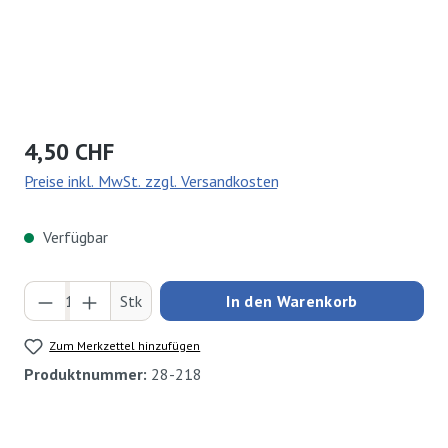
Regulärer Preis:
4,50 CHF
Preise inkl. MwSt. zzgl. Versandkosten
Verfügbar
Produkt Anzahl: Gib den gewünschten Wert ei
Stk
In den Warenkorb
Zum Merkzettel hinzufügen
Produktnummer:
28-218