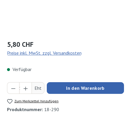
Regulärer Preis:
5,80 CHF
Preise inkl. MwSt. zzgl. Versandkosten
Verfügbar
Produkt Anzahl: Gib den gewünschten Wert ei
Eht
In den Warenkorb
Zum Merkzettel hinzufügen
Produktnummer:
18-290