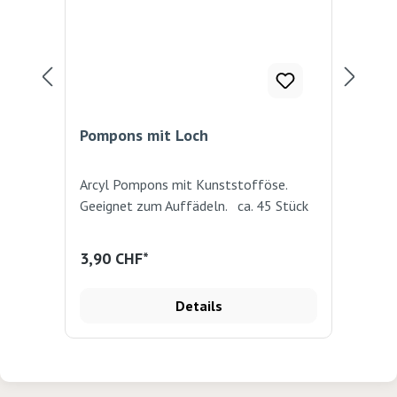
Pompons mit Loch
Po
Arcyl Pompons mit Kunststofföse.
Dur
Geeignet zum Auffädeln. ca. 45 Stück
10
Reg
3,90 CHF*
10
Details