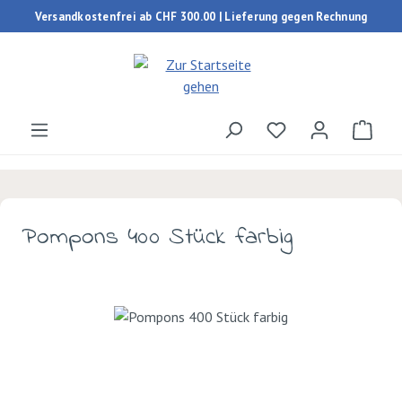
Versandkostenfrei ab CHF 300.00 | Lieferung gegen Rechnung
Zum Hauptinhalt springen
Du hast 0 Produk
Ware
Pompons 400 Stück farbig
Bildergalerie überspringen