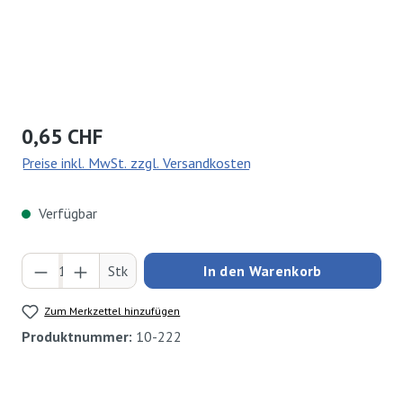
Regulärer Preis:
0,65 CHF
Preise inkl. MwSt. zzgl. Versandkosten
Verfügbar
Produkt Anzahl: Gib den gewünschten Wert ei
Stk
In den Warenkorb
Zum Merkzettel hinzufügen
Produktnummer:
10-222