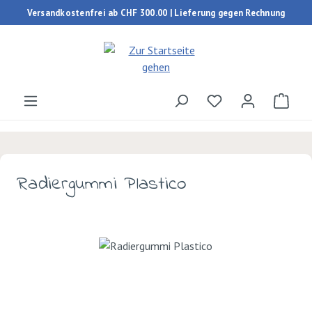
Versandkostenfrei ab CHF 300.00 | Lieferung gegen Rechnung
Zum Hauptinhalt springen
Du hast 0 Produk
Ware
Radiergummi Plastico
Bildergalerie überspringen