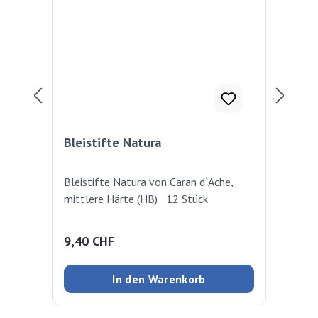
Bleistifte Natura
Kn
Bleistifte Natura von Caran d`Ache,
Der 
mittlere Härte (HB) 12 Stück
kne
ind
Ble
Regulärer Preis:
Reg
9,40 CHF
1,
In den Warenkorb