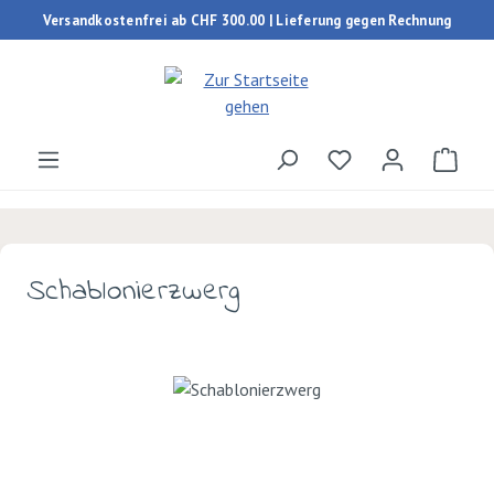
Versandkostenfrei ab CHF 300.00 | Lieferung gegen Rechnung
Zum Hauptinhalt springen
Du hast 0 Produk
Ware
Schablonierzwerg
Bildergalerie überspringen