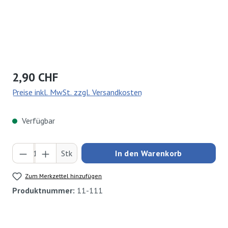
Regulärer Preis:
2,90 CHF
Preise inkl. MwSt. zzgl. Versandkosten
Verfügbar
Produkt Anzahl: Gib den gewünschten Wert ei
Stk
In den Warenkorb
Zum Merkzettel hinzufügen
Produktnummer:
11-111