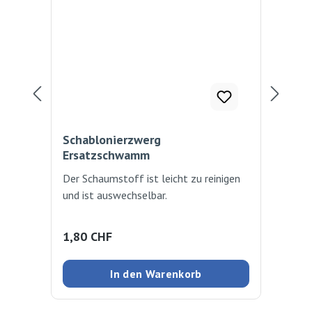
Schablonierzwerg
Sc
Ersatzschwamm
Der Schaumstoff ist leicht zu reinigen
Kom
und ist auswechselbar.
Sch
für
Regulärer Preis:
Reg
1,80 CHF
2,
In den Warenkorb