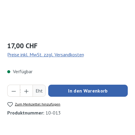
Regulärer Preis:
17,00 CHF
Preise inkl. MwSt. zzgl. Versandkosten
Verfügbar
Produkt Anzahl: Gib den gewünschten Wert ei
Eht
In den Warenkorb
Zum Merkzettel hinzufügen
Produktnummer:
10-013