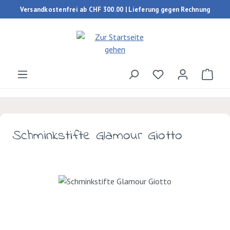
Versandkostenfrei ab CHF 300.00 | Lieferung gegen Rechnung
Zum Hauptinhalt springen
Du hast 0 Produk
Ware
Schminkstifte Glamour Giotto
Bildergalerie überspringen