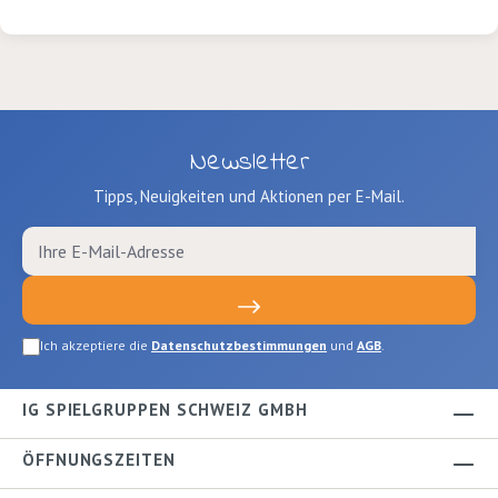
Konturen und flächige Motive. Einfaches
Schminken und leichtes Abschminken
mit warmem Wasser und Seife.
Dermatologisch getestet. Farben:
Weiss, Gelb, Rot, Blau, Grün und
Schwarz. Schachtel mit 6 Farben
Newsletter
Tipps, Neuigkeiten und Aktionen per E-Mail.
Ich akzeptiere die
Datenschutzbestimmungen
und
AGB
.
IG SPIELGRUPPEN SCHWEIZ GMBH
ÖFFNUNGSZEITEN