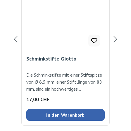
Schminkstifte Giotto
Sc
Die Schminkstifte mit einer Stiftspitze
Was
von Ø 6,5 mm, einer Stiftlänge von 88
Face
mm, sind ein hochwertiges
Sch
Kosmetikprodukt, das nach den
get
Regulärer Preis:
Reg
17,00 CHF
18
Vorschriften der Kosmetikverordnung
Mit
hergestellt wird. Die Stifte bieten eine
bio
In den Warenkorb
hohe Farbkonzentration und -intensität,
Sch
sind weich und eignen sich für feine
Kar