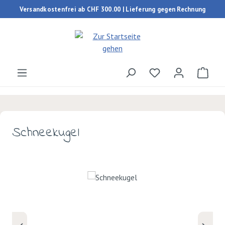
Versandkostenfrei ab CHF 300.00 | Lieferung gegen Rechnung
Zum Hauptinhalt springen
Du hast 0 Produk
Ware
Schneekugel
Bildergalerie überspringen