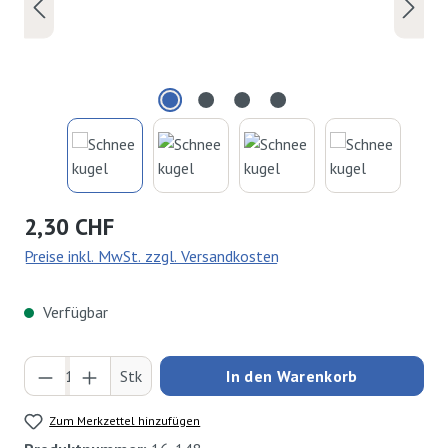
Regulärer Preis:
2,30 CHF
Preise inkl. MwSt. zzgl. Versandkosten
Verfügbar
Produkt Anzahl: Gib den gewünschten Wert ei
Stk
In den Warenkorb
Zum Merkzettel hinzufügen