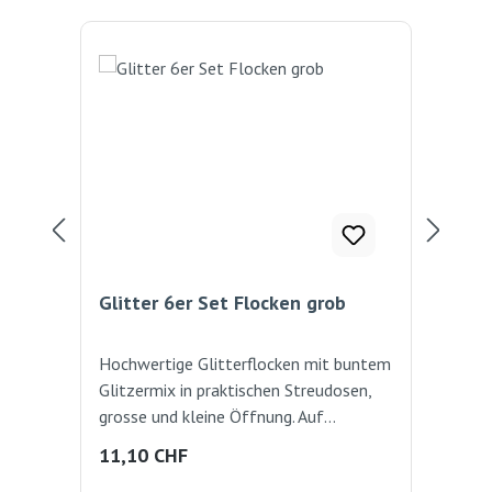
Rab
%
Glitter 6er Set Flocken grob
Sp
Hochwertige Glitterflocken mit buntem
Wün
Glitzermix in praktischen Streudosen,
gli
grosse und kleine Öffnung. Auf
zus
verschiedenen Materialien anwendbar,
Bel
Regulärer Preis:
Ver
11,10 CHF
57
wie z.B Pappe, Kunststoff, Glas.
Gli