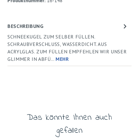
Produktnummer:
16-148
BESCHREIBUNG
SCHNEEKUGEL ZUM SELBER FÜLLEN.
SCHRAUBVERSCHLUSS, WASSERDICHT. AUS
ACRYLGLAS. ZUM FÜLLEN EMPFEHLEN WIR UNSER
GLIMMER IN ABFÜ…
MEHR
Das könnte Ihnen auch
Produktgalerie überspringen
gefallen