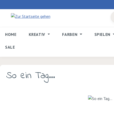
 Hauptinhalt springen
Zur Suche springen
Zur Hauptnavigation springen
HOME
KREATIV
FARBEN
SPIELEN
SALE
So ein Tag...
Bildergalerie überspringen