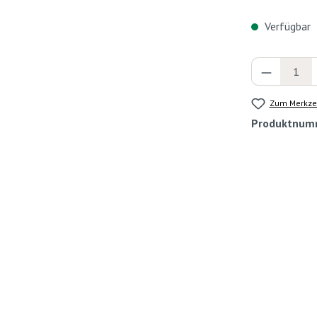
Verfügbar
Produkt 
Zum Merkzet
Produktnum