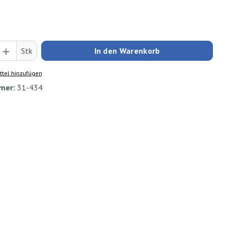
Anzahl: Gib den gewünschten Wert ein oder
Stk
In den Warenkorb
tel hinzufügen
mer:
31-434