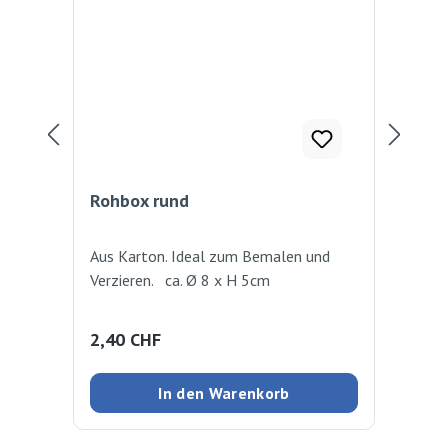
Rohbox rund
Ka
Aus Karton. Ideal zum Bemalen und
Kar
Verzieren. ca. Ø 8 x H 5cm
Ges
Regulärer Preis:
Reg
2,40 CHF
8,
In den Warenkorb