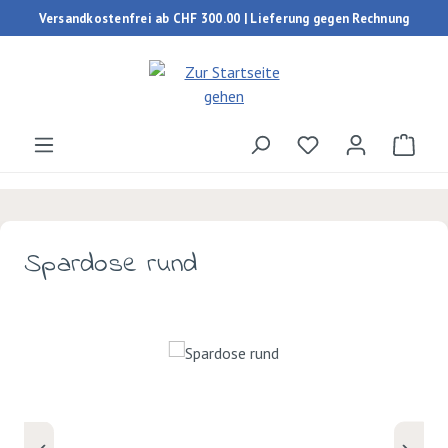
Versandkostenfrei ab CHF 300.00 | Lieferung gegen Rechnung
Zum Hauptinhalt springen
Du hast 0 Produk
Ware
Spardose rund
Bildergalerie überspringen