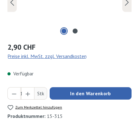
Regulärer Preis:
2,90 CHF
Preise inkl. MwSt. zzgl. Versandkosten
Verfügbar
Produkt Anzahl: Gib den gewünschten Wert ei
Stk
In den Warenkorb
Zum Merkzettel hinzufügen
Produktnummer:
15-315