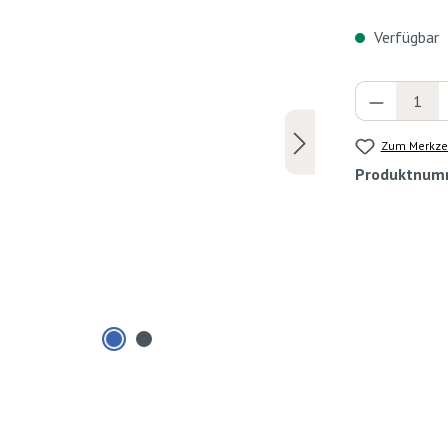
Verfügbar
Produkt 
Zum Merkzet
Produktnum