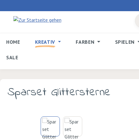
 Hauptinhalt springen
Zur Suche springen
Zur Hauptnavigation springen
HOME
KREATIV
FARBEN
SPIELEN
SALE
Sparset Glittersterne
Bildergalerie überspringen