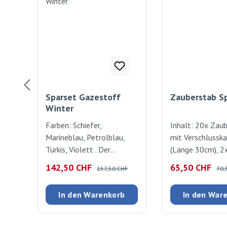
Sparset Gazestoff
Zauberstab S
Winter
Farben: Schiefer,
Inhalt: 20x Zau
Marineblau, Petrolblau,
mit Verschlussk
Türkis, Violett . Der
(Länge 30cm), 2
hochwertige, weiche Stoff
Glitterdosen asso
Verkaufspreis:
Regulärer Preis:
Verkaufspreis:
Regu
142,50 CHF
65,50 CHF
157,50 CHF
70,
wird dank
ca. 30g) , 1x Glyc
umweltschonender
(Flasche à 150ml
In den Warenkorb
In den War
Herstellung nicht mehr
Pailletten Stern
gebleicht. Die Farbtöne
(42g) zum Teil le
sind immer noch kräftig,
färbend. Zauber