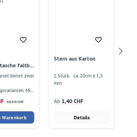
Stern aus Karton
Bas
tasche faltbar
20
rset bietet zwei
1 Stück. ca. 20cm x 1,5
Abs
mm
glas
gsvarianten. Mit
Led
ammstempeln
auf
reis:
Regulärer Preis:
Regulärer Preis:
Reg
HF
Ab
1,40 CHF
5,
68,50 CHF
h fröhlich, bunte
Mat
empeln und mit
n Warenkorb
Details
ten verwandeln
aschen im
hen in moderne