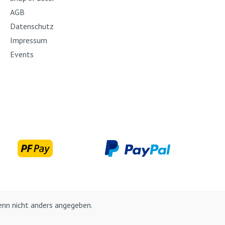
er gewaschen
AGB
cht erforderlich).
Datenschutz
ckneten
Impressum
taschen lassen
Events
nem
enden Beutel
alten. Inhalt:
wolltaschen
m faltbar, 2x
tempelset, 1x
enset Primo, 1x
20 Stück), 1x
tte rechteckig
en
nn nicht anders angegeben.