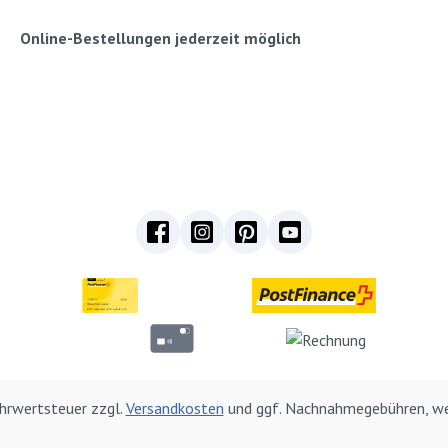
Set
also vorh
Online-Bestellungen jederzeit möglich
wurden (ni
Die getro
Baumwoll
sich zu ei
platzspar
zusammenf
12x Baum
ca.38x35c
Schwamms
Textilfarb
Pipetten (
Mischpale
12 Tasch
Mehrwertsteuer zzgl.
Versandkosten
und ggf. Nachnahmegebühren, we