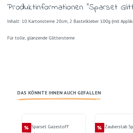
Produktinformationen "Sparset Glit
Inhalt: 10 Kartonsterne 20cm, 2 Bastelkleber 100g (mit Applika
Für tolle, glänzende Glittersterne
DAS KÖNNTE IHNEN AUCH GEFALLEN
Produktgalerie überspringen
Rabatt
Rabatt
%
%