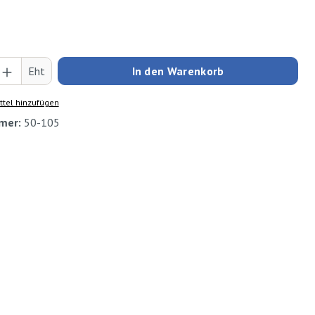
Anzahl: Gib den gewünschten Wert ein oder
Eht
In den Warenkorb
tel hinzufügen
mer:
50-105