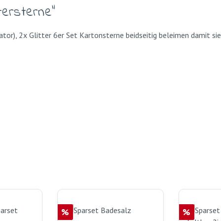
tersterne"
tor), 2x Glitter 6er Set Kartonsterne beidseitig beleimen damit si
Rabatt
Rabatt
%
%