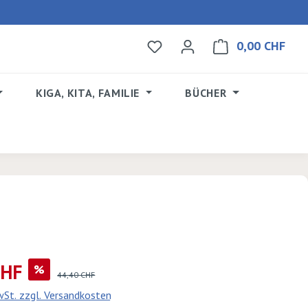
0,00 CHF
Du hast 0 Produkte auf dem 
Ware
KIGA, KITA, FAMILIE
BÜCHER
CHF
%
Regulärer Preis:
44,40 CHF
MwSt. zzgl. Versandkosten