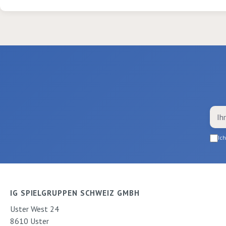
leuchtend in natürlichen,
Verschlusskappe
leicht sandigen Nuancen.
bestehen aus Po
Die Gazestoffe oder
und daher zu 1
"Märlistoffe" eignen sich
recyclebar. Die 
sehr gut zum Dekorieren,
mit Rotanteil (R
kreieren von
Violett, Pink) fä
Fantasielandschaften oder
ab. Alles, für di
zum Spielen. Alle unsere
Herstellung von
Gazestoffe werden in
Zauberstäben
Eigenproduktion in Uster
gefärbt. 5 Farben / ca. 5m
Ic
x 90 cm
IG SPIELGRUPPEN SCHWEIZ GMBH
Uster West 24
8610 Uster