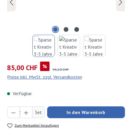
Verkaufspreis:
%
85,00 CHF
Regulärer Preis:
94,20 CHF
Preise inkl. MwSt. zzgl. Versandkosten
Verfügbar
Produkt Anzahl: Gib den gewünschten Wert ei
Set
In den Warenkorb
Zum Merkzettel hinzufügen