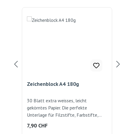
Zeichenblock A4 180g
Far
30 Blatt extra weisses, leicht
Krä
gekörntes Papier. Die perfekte
Erg
Unterlage für Filzstifte, Farbstifte,
Bru
Wachsmalstifte, Wasser- und
Regulärer Preis:
Reg
7,90 CHF
6,
Malfarben. 180g/m2