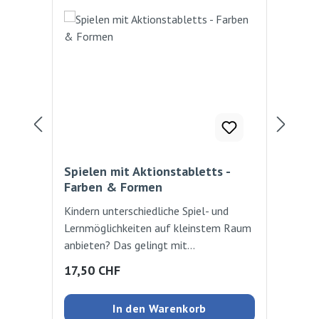
Spielen mit Aktionstabletts -
Fre
Farben & Formen
Kindern unterschiedliche Spiel- und
Das
Lernmöglichkeiten auf kleinstem Raum
reg
anbieten? Das gelingt mit
vor
Aktionstabletts! Je nach
Auß
Regulärer Preis:
Reg
17,50 CHF
17
Schwierigkeitsgrad der
bes
Aufgabenstellung lassen sich sehr
Grö
In den Warenkorb
individuelle Angebote gestalten, an die
mit