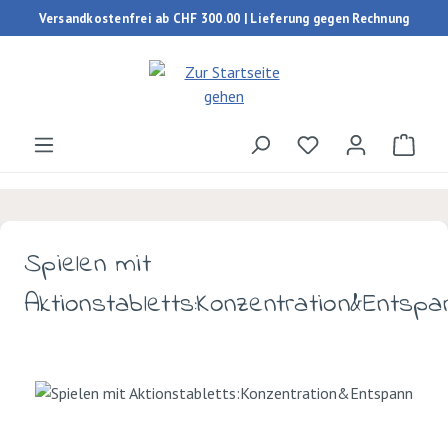
Versandkostenfrei ab CHF 300.00 | Lieferung gegen Rechnung
Zum Hauptinhalt springen
Du hast 0 Produk
Ware
Spielen mit
Aktionstabletts:Konzentration&Entspa
Bildergalerie überspringen