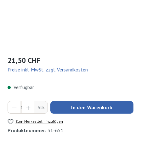
Regulärer Preis:
21,50 CHF
Preise inkl. MwSt. zzgl. Versandkosten
Verfügbar
Produkt Anzahl: Gib den gewünschten Wert ei
Stk
In den Warenkorb
Zum Merkzettel hinzufügen
Produktnummer:
31-651