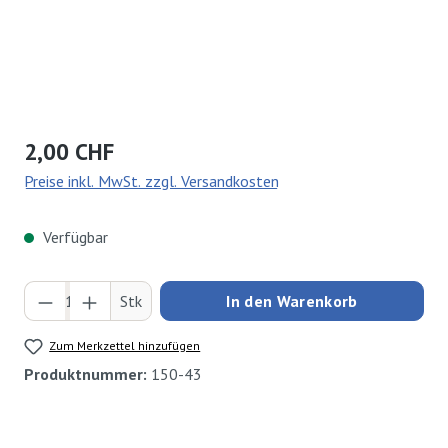
Regulärer Preis:
2,00 CHF
Preise inkl. MwSt. zzgl. Versandkosten
Verfügbar
Produkt Anzahl: Gib den gewünschten Wert ei
Stk
In den Warenkorb
Zum Merkzettel hinzufügen
Produktnummer:
150-43