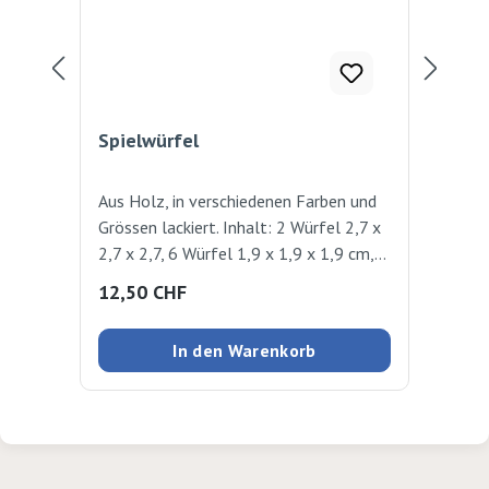
Spielwürfel
Spi
Aus Holz, in verschiedenen Farben und
Spi
Grössen lackiert. Inhalt: 2 Würfel 2,7 x
Div
2,7 x 2,7, 6 Würfel 1,9 x 1,9 x 1,9 cm,
Sei
12 Würfel 1,5 x 1,5 x 1,5 cm. 20
Regulärer Preis:
Reg
12,50 CHF
7,9
Stück
In den Warenkorb