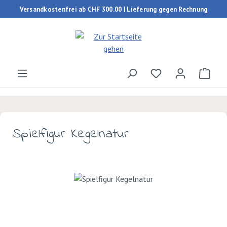
Versandkostenfrei ab CHF 300.00 | Lieferung gegen Rechnung
Zum Hauptinhalt springen
Du hast 0 Produk
Ware
Spielfigur Kegelnatur
Bildergalerie überspringen