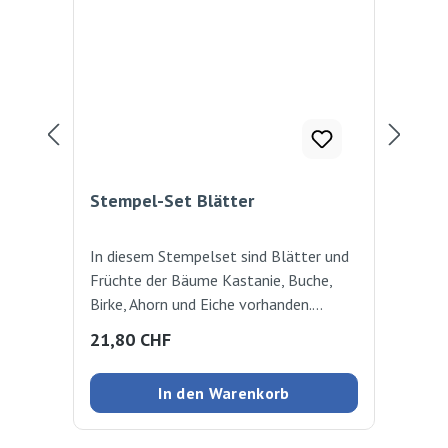
Stempel-Set Blätter
St
In diesem Stempelset sind Blätter und
Zum
Früchte der Bäume Kastanie, Buche,
Bl
Birke, Ahorn und Eiche vorhanden.
Bäume basteln, Wald- oder
Regulärer Preis:
Reg
21,80 CHF
7,2
Herbststimmungen gestalten,
Ausmalen, kombinieren und die Bäume
In den Warenkorb
kennen lernen. Inklusive Anleitung und
Infos zu den Bäumen. StempelØ: ca.