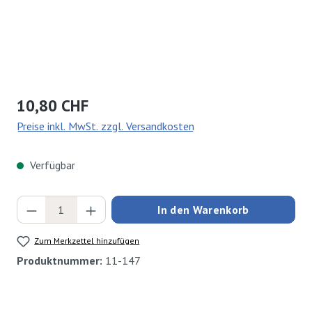
Regulärer Preis:
10,80 CHF
Preise inkl. MwSt. zzgl. Versandkosten
Verfügbar
Produkt Anzahl: Gib den gewünschten Wert ei
In den Warenkorb
Zum Merkzettel hinzufügen
Produktnummer:
11-147