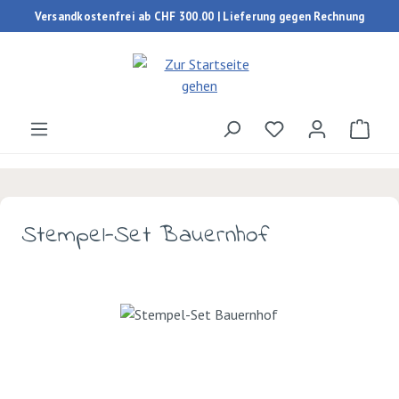
Versandkostenfrei ab CHF 300.00 | Lieferung gegen Rechnung
Zum Hauptinhalt springen
Du hast 0 Produk
Ware
Stempel-Set Bauernhof
Bildergalerie überspringen