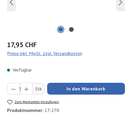
Regulärer Preis:
17,95 CHF
Preise inkl. MwSt. zzgl. Versandkosten
Verfügbar
Produkt Anzahl: Gib den gewünschten Wert ei
Stk
In den Warenkorb
Zum Merkzettel hinzufügen
Produktnummer:
17-270