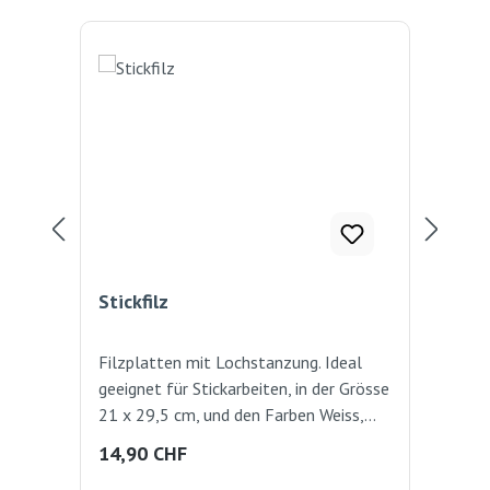
Stickfilz
Sti
Filzplatten mit Lochstanzung. Ideal
100
geeignet für Stickarbeiten, in der Grösse
Far
21 x 29,5 cm, und den Farben Weiss,
Gelb, Orange, Rot, Hellgrün, Hellblau,
Regulärer Preis:
Reg
14,90 CHF
12
Dunkelblau, Rosa, Violett und Schwarz