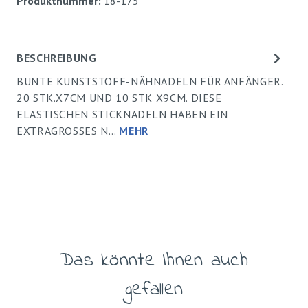
Produktnummer:
18-175
BESCHREIBUNG
BUNTE KUNSTSTOFF-NÄHNADELN FÜR ANFÄNGER.
20 STK.X7CM UND 10 STK X9CM. DIESE
ELASTISCHEN STICKNADELN HABEN EIN
EXTRAGROSSES N…
MEHR
Das könnte Ihnen auch
Produktgalerie überspringen
gefallen