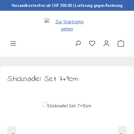
Versandkostenfrei ab CHF 300.00 | Lieferung gegen Rechnung
Zum Hauptinhalt springen
Du hast 0 Produk
Ware
Sticknadel Set 7+9cm
Bildergalerie überspringen