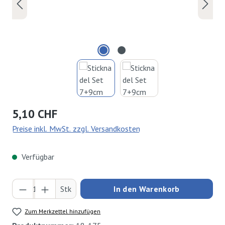
Regulärer Preis:
5,10 CHF
Preise inkl. MwSt. zzgl. Versandkosten
Verfügbar
Produkt Anzahl: Gib den gewünschten Wert ei
Stk
In den Warenkorb
Zum Merkzettel hinzufügen