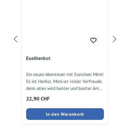
Eselherbst
Im
Ein neues Abenteuer mit Eselchen Mimi!
Der
Es ist Herbst. Mimi ist voller Vorfreude,
Wal
denn alles wird bunter und bunter. Am
Fuc
Bauernhof von Familie Schneckberger
sch
Regulärer Preis:
Reg
22,90 CHF
21
ist einiges los! Im Obstgarten wird eifrig
Die
geerntet. Himmlisch, wie die reifen
Son
In den Warenkorb
Birnen und roten Äpfel schmecken. Aber
leic
noch etwas treibt die Menschen
Eic