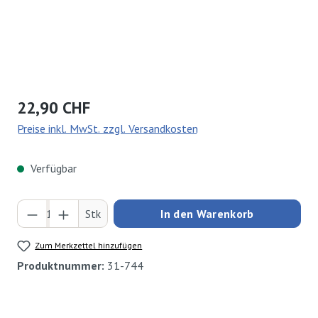
Regulärer Preis:
22,90 CHF
Preise inkl. MwSt. zzgl. Versandkosten
Verfügbar
Produkt Anzahl: Gib den gewünschten Wert ei
Stk
In den Warenkorb
Zum Merkzettel hinzufügen
Produktnummer:
31-744