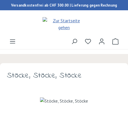
Versandkostenfrei ab CHF 300.00 | Lieferung gegen Rechnung
Zum Hauptinhalt springen
Du hast 0 Produk
Ware
Stöcke, Stöcke, Stöcke
Bildergalerie überspringen