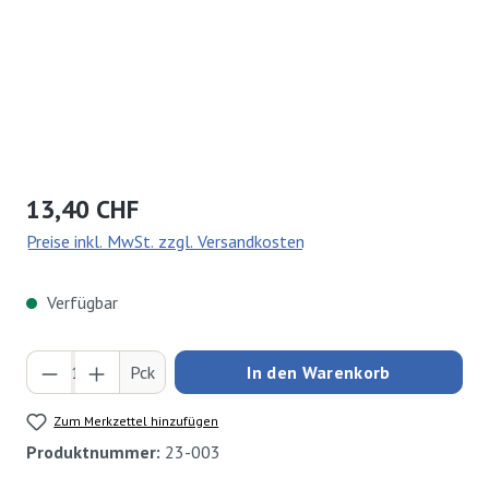
Regulärer Preis:
13,40 CHF
Preise inkl. MwSt. zzgl. Versandkosten
Verfügbar
Produkt Anzahl: Gib den gewünschten Wert ei
Pck
In den Warenkorb
Zum Merkzettel hinzufügen
Produktnummer:
23-003