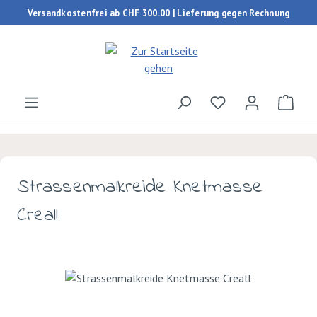
Versandkostenfrei ab CHF 300.00 | Lieferung gegen Rechnung
Zum Hauptinhalt springen
Du hast 0 Produk
Ware
Strassenmalkreide Knetmasse
Creall
Bildergalerie überspringen