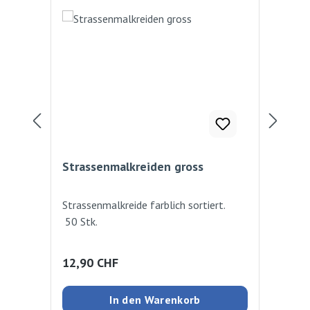
Strassenmalkreiden gross
Str
Strassenmalkreide farblich sortiert.
Zuc
50 Stk.
Far
Str
Out
Regulärer Preis:
Reg
12,90 CHF
3,
Ost
In den Warenkorb