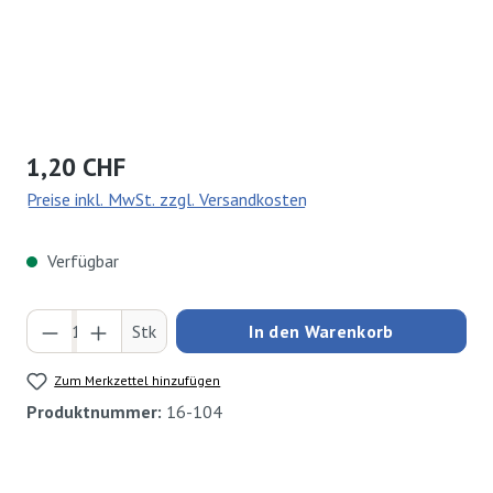
Regulärer Preis:
1,20 CHF
Preise inkl. MwSt. zzgl. Versandkosten
Verfügbar
Produkt Anzahl: Gib den gewünschten Wert ei
Stk
In den Warenkorb
Zum Merkzettel hinzufügen
Produktnummer:
16-104