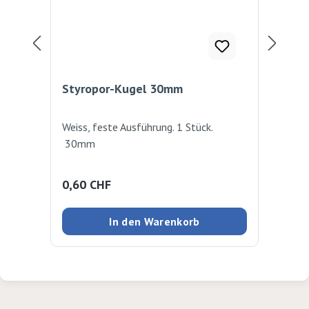
Styropor-Kugel 30mm
St
Weiss, feste Ausführung. 1 Stück.
Wei
30mm
10
Regulärer Preis:
Reg
0,60 CHF
1,
In den Warenkorb