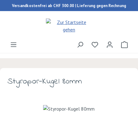
Versandkostenfrei ab CHF 300.00 | Lieferung gegen Rechnung
Zum Hauptinhalt springen
Du hast 0 Produk
Ware
Styropor-Kugel 80mm
Bildergalerie überspringen