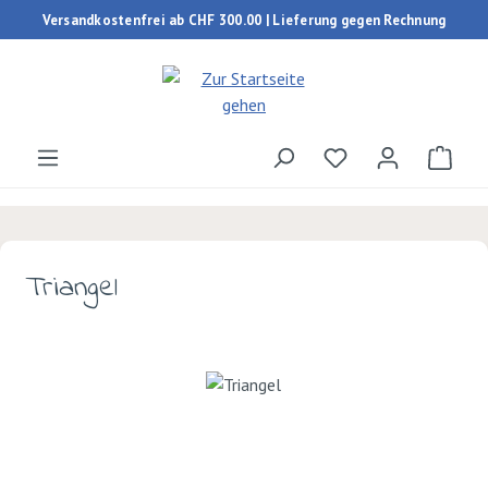
Versandkostenfrei ab CHF 300.00 | Lieferung gegen Rechnung
Zum Hauptinhalt springen
Du hast 0 Produk
Ware
Triangel
Bildergalerie überspringen