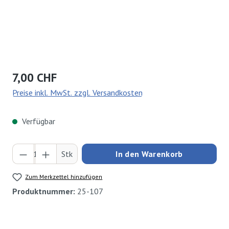
Regulärer Preis:
7,00 CHF
Preise inkl. MwSt. zzgl. Versandkosten
Verfügbar
Produkt Anzahl: Gib den gewünschten Wert ei
Stk
In den Warenkorb
Zum Merkzettel hinzufügen
Produktnummer:
25-107