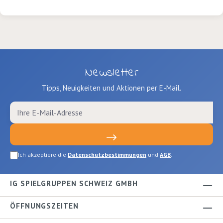
Ton
Met
Newsletter
Tipps, Neuigkeiten und Aktionen per E-Mail.
Ich akzeptiere die
Datenschutzbestimmungen
und
AGB
.
IG SPIELGRUPPEN SCHWEIZ GMBH
ÖFFNUNGSZEITEN