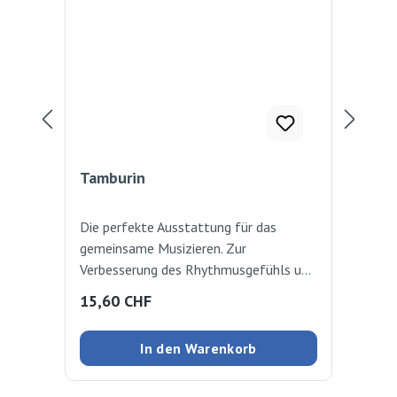
Tamburin
Xy
Die perfekte Ausstattung für das
Das
gemeinsame Musizieren. Zur
fei
Verbesserung des Rhythmusgefühls und
Kla
der Konzentration. 10 Schellen.
Mel
Regulärer Preis:
Reg
15,60 CHF
19
Ø20cm
Mus
ent
In den Warenkorb
Rhy
ver