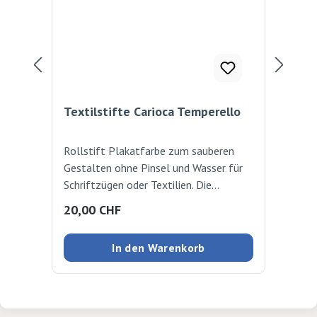
Textilstifte Carioca Temperello
Tex
Rollstift Plakatfarbe zum sauberen
Tex
Gestalten ohne Pinsel und Wasser für
auf 
Schriftzügen oder Textilien. Die
Tex
bemalten Textilien zum Fixieren auf der
Was
Regulärer Preis:
Reg
20,00 CHF
20
linken Seite bügeln. Waschfest bis 60
Was
Grad. Die Stifte können auch auf Papier,
hoh
In den Warenkorb
Pappe und Holz verwendet werden.
lag
Hohe Deckkraft. Frei von
Lösungsmitteln. Schutzglasierung nicht
erforderlich 10 Farben