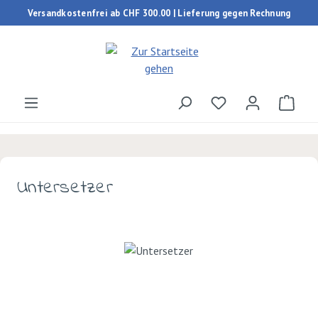
Versandkostenfrei ab CHF 300.00 | Lieferung gegen Rechnung
Zum Hauptinhalt springen
Du hast 0 Produk
Ware
Untersetzer
Bildergalerie überspringen