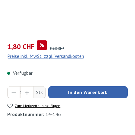
Verkaufspreis:
%
1,80 CHF
Regulärer Preis:
3,60 CHF
Preise inkl. MwSt. zzgl. Versandkosten
Verfügbar
Produkt Anzahl: Gib den gewünschten Wert ei
Stk
In den Warenkorb
Zum Merkzettel hinzufügen
Produktnummer:
14-146