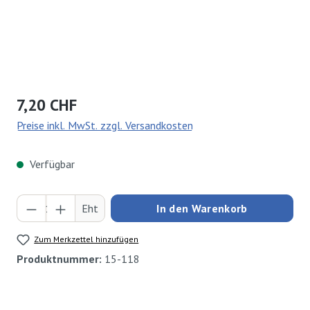
Regulärer Preis:
7,20 CHF
Preise inkl. MwSt. zzgl. Versandkosten
Verfügbar
Produkt Anzahl: Gib den gewünschten Wert ei
Eht
In den Warenkorb
Zum Merkzettel hinzufügen
Produktnummer:
15-118