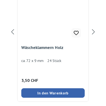
Wäscheklammern Holz
Wä
ca. 72 x 9 mm 24 Stück
Aus
Einf
Wäs
all
Regulärer Preis:
Reg
3,50 CHF
2,
In den Warenkorb