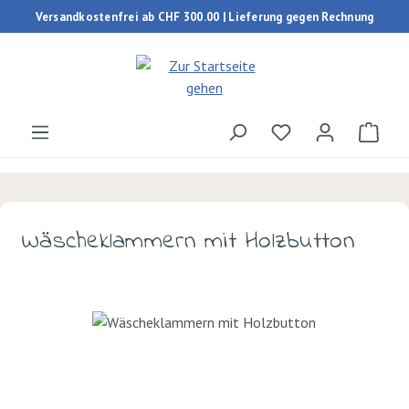
Versandkostenfrei ab CHF 300.00 | Lieferung gegen Rechnung
Zum Hauptinhalt springen
Du hast 0 Produk
Ware
Wäscheklammern mit Holzbutton
Bildergalerie überspringen