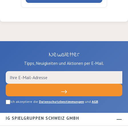
sehnlich einen Hund wünschen! Autor:
Helga Bansch Verlag: Nord Süd Seiten:
32 Ausgabe: gebundenISBN:
9783314016783Verlag: Nord Süd
Newsletter
Tipps, Neuigkeiten und Aktionen per E-Mail.
Ich akzeptiere die
Datenschutzbestimmungen
und
AGB
.
IG SPIELGRUPPEN SCHWEIZ GMBH