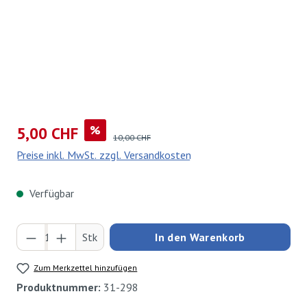
Verkaufspreis:
%
5,00 CHF
Regulärer Preis:
10,00 CHF
Preise inkl. MwSt. zzgl. Versandkosten
Verfügbar
Produkt Anzahl: Gib den gewünschten Wert ei
Stk
In den Warenkorb
Zum Merkzettel hinzufügen
Produktnummer:
31-298