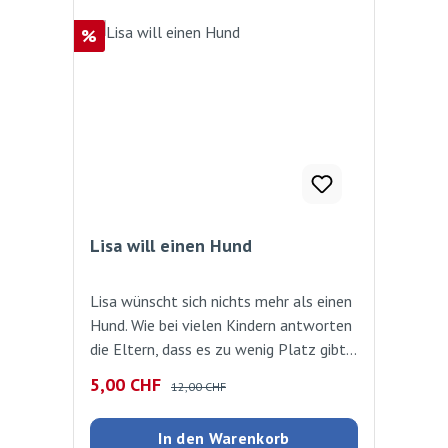
Rabatt
%
Lisa will einen Hund
Lisa wünscht sich nichts mehr als einen
Hund. Wie bei vielen Kindern antworten
die Eltern, dass es zu wenig Platz gibt
oder ein Hund zuviel Zeit kostet. Doch
Verkaufspreis:
Regulärer Preis:
5,00 CHF
12,00 CHF
Lisa hat eine tolle Idee und beschliesst,
die Sache selbst in die Hand zu nehmen.
In den Warenkorb
Eine Geschichte für alle Kinder, die sich