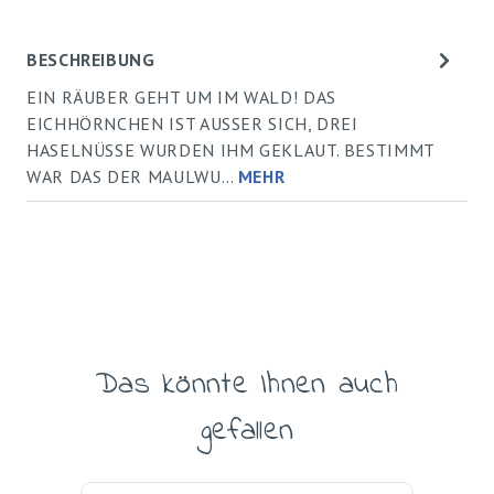
BESCHREIBUNG
EIN RÄUBER GEHT UM IM WALD! DAS
EICHHÖRNCHEN IST AUSSER SICH, DREI H
ASELNÜSSE WURDEN IHM GEKLAUT. BESTIMMT W
AR DAS DER MAULWU…
MEHR
Das könnte Ihnen auch
Produktgalerie überspringen
gefallen