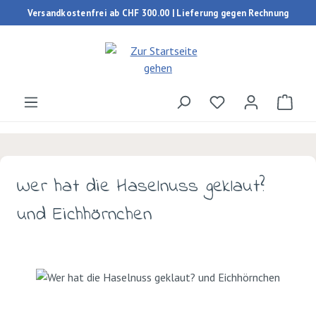
Versandkostenfrei ab CHF 300.00 | Lieferung gegen Rechnung
Zum Hauptinhalt springen
Du hast 0 Produk
Ware
Wer hat die Haselnuss geklaut?
und Eichhörnchen
Bildergalerie überspringen