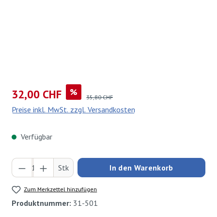
Verkaufspreis:
%
32,00 CHF
Regulärer Preis:
35,80 CHF
Preise inkl. MwSt. zzgl. Versandkosten
Verfügbar
Produkt Anzahl: Gib den gewünschten Wert ei
Stk
In den Warenkorb
Zum Merkzettel hinzufügen
Produktnummer:
31-501