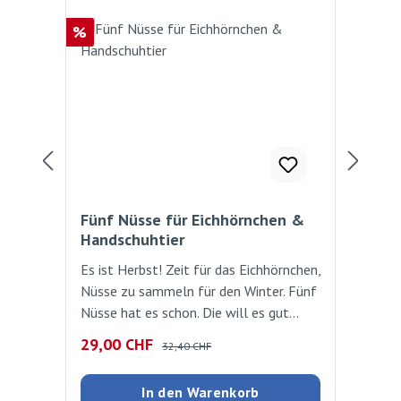
Rabatt
Rab
%
%
Fünf Nüsse für Eichhörnchen &
So 
Handschuhtier
Ei
Es ist Herbst! Zeit für das Eichhörnchen,
Wer
Nüsse zu sammeln für den Winter. Fünf
Sta
Nüsse hat es schon. Die will es gut
unt
verstecken und macht sich begeistert
Bal
Verkaufspreis:
Regulärer Preis:
Ver
29,00 CHF
32
32,40 CHF
ans Werk. Allerdings merkt es im
Eic
Gegensatz zum Leser nicht, dass es von
was
In den Warenkorb
anderen Tieren beobachtet wird. Als
und