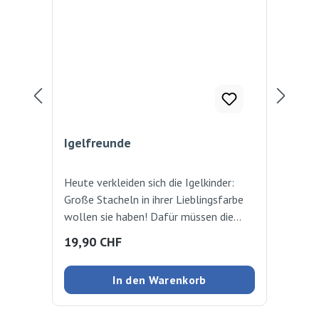
Igelfreunde
So
Heute verkleiden sich die Igelkinder:
Das
Große Stacheln in ihrer Lieblingsfarbe
all
wollen sie haben! Dafür müssen die
Bei
Spieler Blätter in der richtigen Farbe
Suc
Regulärer Preis:
Reg
19,90 CHF
19
aus dem Laubbeutel ziehen. Aber
und
Vorsicht: Die Pustewolke kann das
gil
In den Warenkorb
ganze Laub gehörig
fin
durcheinanderwirbeln und bereits sicher
all