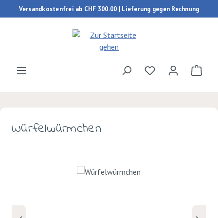
Versandkostenfrei ab CHF 300.00 | Lieferung gegen Rechnung
Zum Hauptinhalt springen
Du hast 0 Produk
Ware
Würfelwürmchen
Bildergalerie überspringen