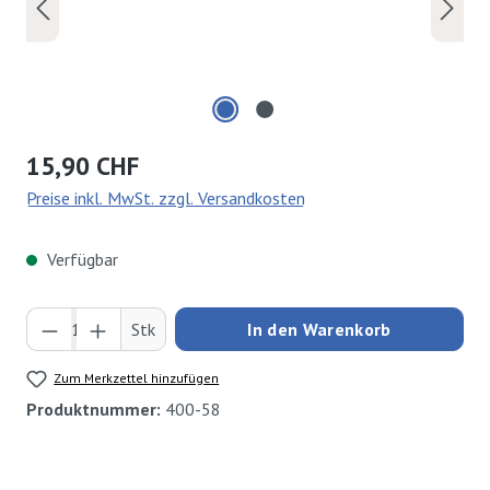
Regulärer Preis:
15,90 CHF
Preise inkl. MwSt. zzgl. Versandkosten
Verfügbar
Produkt Anzahl: Gib den gewünschten Wert ei
Stk
In den Warenkorb
Zum Merkzettel hinzufügen
Produktnummer:
400-58