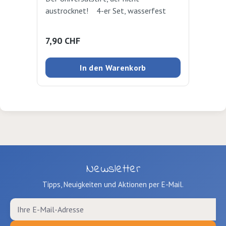
austrocknet! 4-er Set, wasserfest
dec
fet
Kar
Regulärer Preis:
Reg
7,90 CHF
8,
und
was
In den Warenkorb
Newsletter
Tipps, Neuigkeiten und Aktionen per E-Mail.