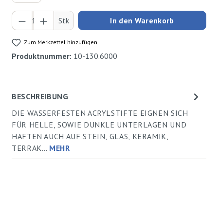
Produkt Anzahl: Gib den gewünschten Wert ei
Stk
In den Warenkorb
Zum Merkzettel hinzufügen
Produktnummer:
10-130.6000
BESCHREIBUNG
DIE WASSERFESTEN ACRYLSTIFTE EIGNEN SICH
FÜR HELLE, SOWIE DUNKLE UNTERLAGEN UND
HAFTEN AUCH AUF STEIN, GLAS, KERAMIK,
TERRAK…
MEHR