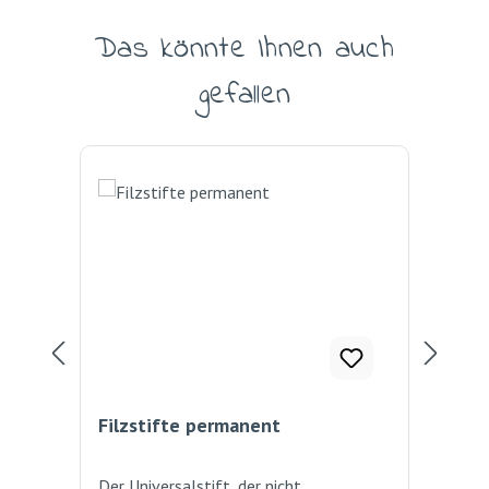
Das könnte Ihnen auch
Produktgalerie überspringen
gefallen
Filzstifte permanent
Acr
Der Universalstift, der nicht
Pre