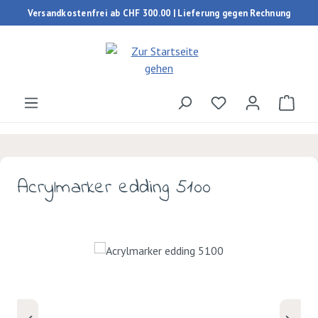
Versandkostenfrei ab CHF 300.00 | Lieferung gegen Rechnung
Zum Hauptinhalt springen
Du hast 0 Produk
Ware
Acrylmarker edding 5100
Bildergalerie überspringen