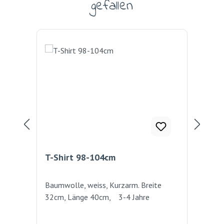
gefallen
T-Shirt 98-104cm
Kis
Baumwolle, weiss, Kurzarm. Breite
Ber
32cm, Länge 40cm, 3-4 Jahre
Rei
Bau
Bed