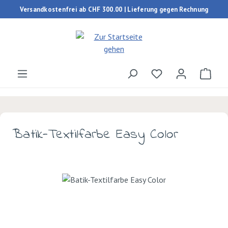
Versandkostenfrei ab CHF 300.00 | Lieferung gegen Rechnung
Zum Hauptinhalt springen
Du hast 0 Produk
Ware
Batik-Textilfarbe Easy Color
Bildergalerie überspringen