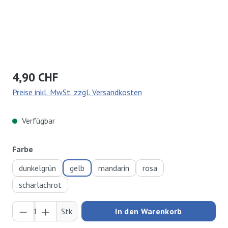
Regulärer Preis:
4,90 CHF
Preise inkl. MwSt. zzgl. Versandkosten
Verfügbar
auswählen
Farbe
dunkelgrün
gelb
mandarin
rosa
scharlachrot
Produkt Anzahl: Gib den gewünschten Wert ei
Stk
In den Warenkorb