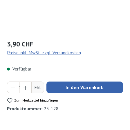
Regulärer Preis:
3,90 CHF
Preise inkl. MwSt. zzgl. Versandkosten
Verfügbar
Produkt Anzahl: Gib den gewünschten Wert ei
Eht
In den Warenkorb
Zum Merkzettel hinzufügen
Produktnummer:
23-128