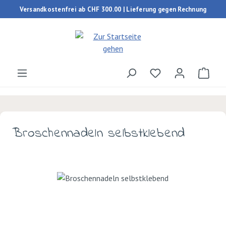
Versandkostenfrei ab CHF 300.00 | Lieferung gegen Rechnung
Zum Hauptinhalt springen
Du hast 0 Produk
Ware
Broschennadeln selbstklebend
Bildergalerie überspringen