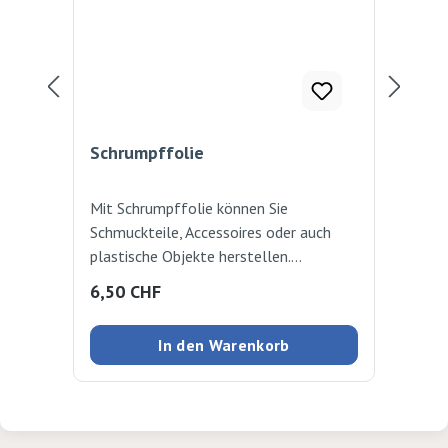
Schrumpffolie
Sc
Mit Schrumpffolie können Sie
Aus
Schmuckteile, Accessoires oder auch
Grö
plastische Objekte herstellen.
Ver
Schrumpffolie ist ein Werkmaterial, das
Bas
Regulärer Preis:
Reg
6,50 CHF
4,
durch Erhitzen (z.B. Backofen)
schrumpft. Dabei verkleinert es sich um
In den Warenkorb
50% gleichzeitig wird es dicker und
fester. (mit Arbeitsanleitung) 3 Stück,
20x30cm