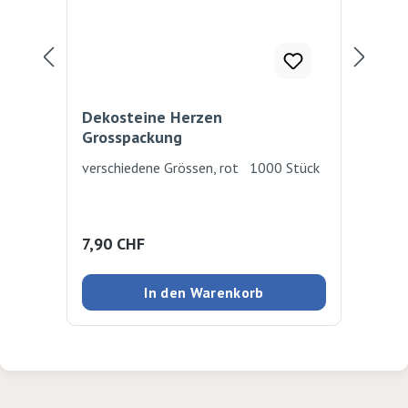
Dekosteine Herzen
De
Grosspackung
verschiedene Grössen, rot 1000 Stück
ver
far
Far
Regulärer Preis:
Reg
7,90 CHF
9,
In den Warenkorb