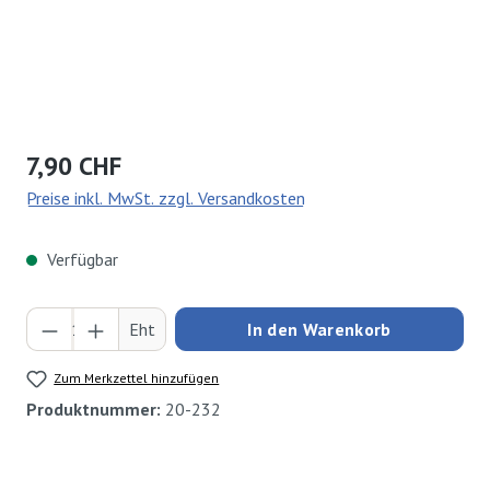
Regulärer Preis:
7,90 CHF
Preise inkl. MwSt. zzgl. Versandkosten
Verfügbar
Produkt Anzahl: Gib den gewünschten Wert ei
Eht
In den Warenkorb
Zum Merkzettel hinzufügen
Produktnummer:
20-232