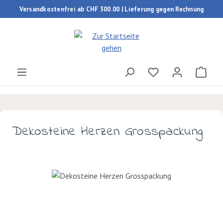
Versandkostenfrei ab CHF 300.00 | Lieferung gegen Rechnung
Zum Hauptinhalt springen
Du hast 0 Produk
Ware
Dekosteine Herzen Grosspackung
Bildergalerie überspringen