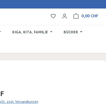
0,00 CHF
Du hast 0 Produkte auf dem 
Ware
KIGA, KITA, FAMILIE
BÜCHER
s:
HF
MwSt. zzgl. Versandkosten