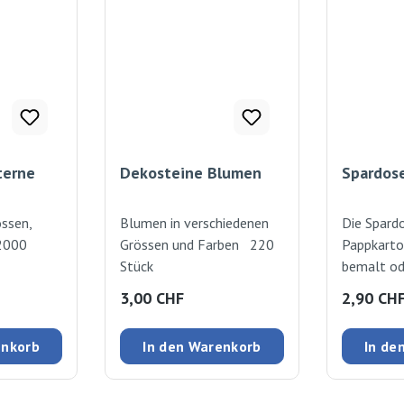
terne
Dekosteine Blumen
Spardos
össen,
Blumen in verschiedenen
Die Spard
 2000
Grössen und Farben 220
Pappkarto
Stück
bemalt od
werden.Mi
:
Regulärer Preis:
Regulärer
3,00 CHF
2,90 CH
wiedervers
Bodenöff
enkorb
In den Warenkorb
In de
Höhe: 14