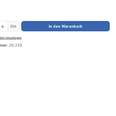
Anzahl: Gib den gewünschten Wert ein oder
Eht
In den Warenkorb
tel hinzufügen
mer:
20-230