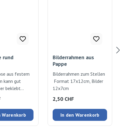
e rund
Bilderrahmen aus
Roh
Pappe
ose aus festem
Bilderrahmen zum Stellen
Die
n kann gut
Format 17x12cm, Bilder
läss
er beklebt
12x7cm
bem
t
12
 Preis:
Regulärer Preis:
Reg
F
2,50 CHF
3,
chliessbarer
nung Ø 3cm
n Warenkorb
In den Warenkorb
,5cm, Ø 9,5cm