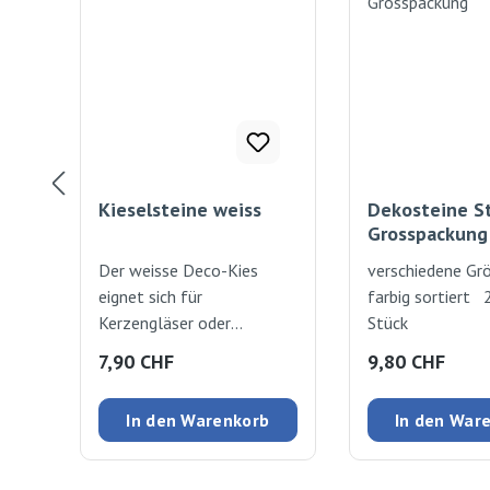
Kieselsteine weiss
Dekosteine S
Grosspackung
Der weisse Deco-Kies
verschiedene Gr
eignet sich für
farbig sortiert
Kerzengläser oder
Stück
ergänzen naturnahe
Regulärer Preis:
Regulärer Preis
7,90 CHF
9,80 CHF
Dekorationen und
Basteleien.
In den Warenkorb
In den War
Steinchengrösse: Ø 4-
8mm 500g