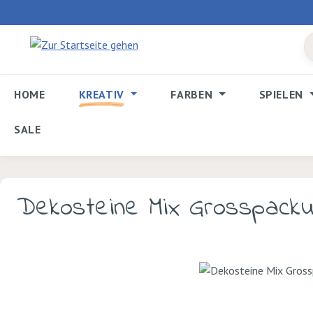
 Hauptinhalt springen
Zur Suche springen
Zur Hauptnavigation springen
HOME
KREATIV
FARBEN
SPIELEN
SALE
Dekosteine Mix Grosspacku
Bildergalerie überspringen