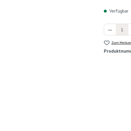
Verfügbar
Produkt 
Zum Merkzet
Produktnum