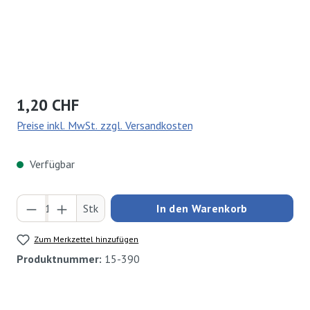
Regulärer Preis:
1,20 CHF
Preise inkl. MwSt. zzgl. Versandkosten
Verfügbar
Produkt Anzahl: Gib den gewünschten Wert ei
Stk
In den Warenkorb
Zum Merkzettel hinzufügen
Produktnummer:
15-390