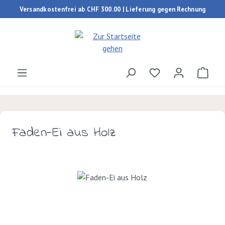
Versandkostenfrei ab CHF 300.00 | Lieferung gegen Rechnung
Zum Hauptinhalt springen
Du hast 0 Produk
Ware
Faden-Ei aus Holz
Bildergalerie überspringen