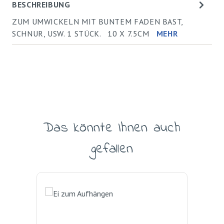
BESCHREIBUNG
ZUM UMWICKELN MIT BUNTEM FADEN BAST,
SCHNUR, USW. 1 STÜCK. 10 X 7.5CM
MEHR
Das könnte Ihnen auch
Produktgalerie überspringen
gefallen