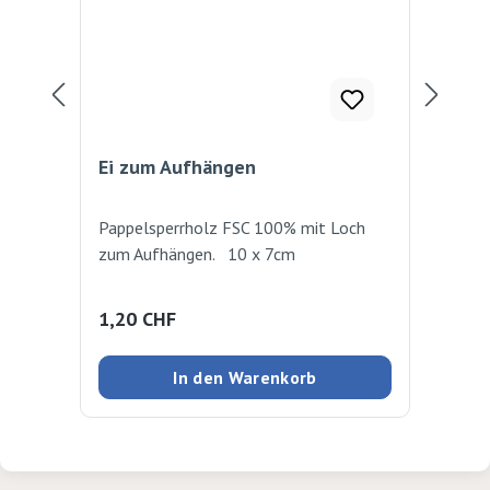
Ei zum Aufhängen
Fad
Pappelsperrholz FSC 100% mit Loch
Zum
zum Aufhängen. 10 x 7cm
Bas
Regulärer Preis:
Reg
1,20 CHF
1,
In den Warenkorb