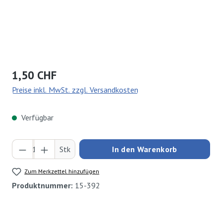
Regulärer Preis:
1,50 CHF
Preise inkl. MwSt. zzgl. Versandkosten
Verfügbar
Produkt Anzahl: Gib den gewünschten Wert ei
Stk
In den Warenkorb
Zum Merkzettel hinzufügen
Produktnummer:
15-392