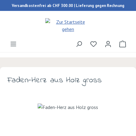
Versandkostenfrei ab CHF 300.00 | Lieferung gegen Rechnung
Zum Hauptinhalt springen
Du hast 0 Produk
Ware
Faden-Herz aus Holz gross
Bildergalerie überspringen