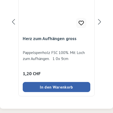
Herz zum Aufhängen gross
Fad
Pappelsperrholz FSC 100%. Mit Loch
Zum
zum Aufhängen. 1 0x 9cm
Bas
Regulärer Preis:
Reg
1,20 CHF
1,
In den Warenkorb