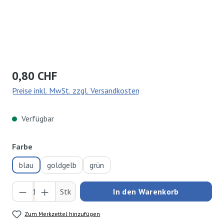
Regulärer Preis:
0,80 CHF
Preise inkl. MwSt. zzgl. Versandkosten
Verfügbar
auswählen
Farbe
blau
goldgelb
grün
Produkt Anzahl: Gib den gewünschten Wert ei
Stk
In den Warenkorb
Zum Merkzettel hinzufügen