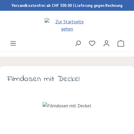
Versandkostenfrei ab CHF 300.00 | Lieferung gegen Rechnung
Zum Hauptinhalt springen
Du hast 0 Produk
Ware
Filmdosen mit Deckel
Bildergalerie überspringen