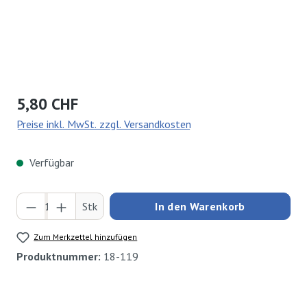
Regulärer Preis:
5,80 CHF
Preise inkl. MwSt. zzgl. Versandkosten
Verfügbar
Produkt Anzahl: Gib den gewünschten Wert ei
Stk
In den Warenkorb
Zum Merkzettel hinzufügen
Produktnummer:
18-119