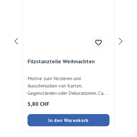
Filzstanzteile Weihnachten
Fil
Motive zum Verzieren und
2,5
Ausschmücken von Karten,
St
Gegenständen oder Dekorationen. Ca. 1
- 2 mm dick. 170 verschiedene Motive
Regulärer Preis:
Reg
5,80 CHF
5,
(z.B. Sterne, Schneemänner,
Tannenbäume, Lebkuchenmotive,
In den Warenkorb
Weihnachtsmann usw.) in den Farben
Grün, Gelb, Rot, Weiss, Dunkelblau,