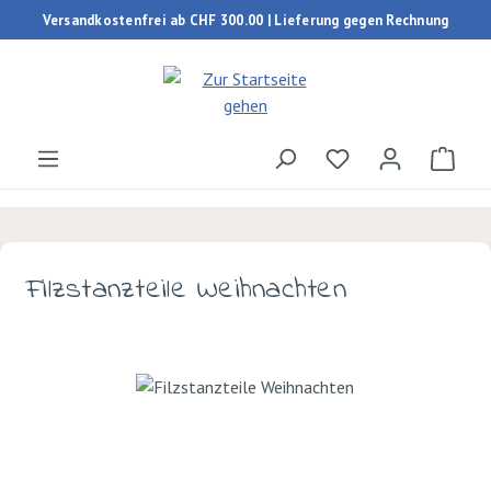
Versandkostenfrei ab CHF 300.00 | Lieferung gegen Rechnung
Zum Hauptinhalt springen
Du hast 0 Produk
Ware
Filzstanzteile Weihnachten
Bildergalerie überspringen