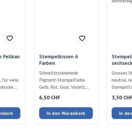
 Pelikan
Stempelkissen 6
Stempel
Farben
sechseck
Schnelltrocknenede
Grosses S
für viele
Pigment-Stempelfarbe.
neutral, n
drücke,
Gelb, Rot, Grün, Violett,
Stempelfa
7x10 cm
Türkis, Schwarz. Auch
ca. 14x1
:
Regulärer Preis:
Regulärer
6,50 CHF
3,50 CH
geeignet für glänzende
und beschichtete Papiere.
enkorb
In den Warenkorb
In de
6 Farben