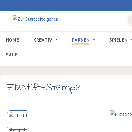
 Hauptinhalt springen
Zur Suche springen
Zur Hauptnavigation springen
HOME
KREATIV
FARBEN
SPIELEN
SALE
Filzstift-Stempel
Bildergalerie überspringen