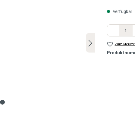
Verfügbar
Produkt 
Zum Merkzet
Produktnum