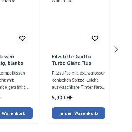
kissen
Filzstifte Giotto
St
ig, blanko
Turbo Giant Fluo
tempelkissen
Filzstifte mit extragrosser
Zum
icht mit
konischen Spitze. Leicht
Ste
rbe getränkt.
auswaschbare Tintenfarbe
4 cm
auf Wasserbasis. Breite
 Preis:
Regulärer Preis:
Reg
F
5,90 CHF
7,2
Linie Ø 5mm, feine Linie Ø
2mm. 6 Farben
n Warenkorb
In den Warenkorb