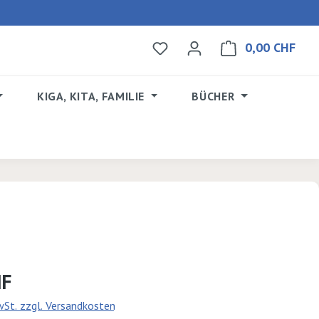
0,00 CHF
Du hast 0 Produkte auf dem 
Ware
KIGA, KITA, FAMILIE
BÜCHER
s:
HF
MwSt. zzgl. Versandkosten