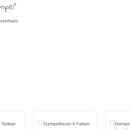
mpel"
Wasserbasis