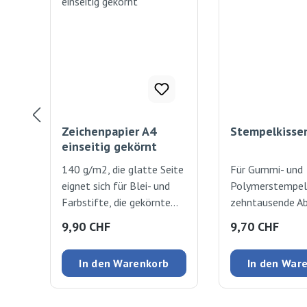
Zeichenpapier A4
Stempelkissen
einseitig gekörnt
140 g/m2, die glatte Seite
Für Gummi- und
eignet sich für Blei- und
Polymerstempel, 
Farbstifte, die gekörnte
zehntausende Ab
Seite für Wasserfarben,
nachtränkbar. 
Regulärer Preis:
Regulärer Preis
9,90 CHF
9,70 CHF
Naturweiss. 100 Blatt
In den Warenkorb
In den War