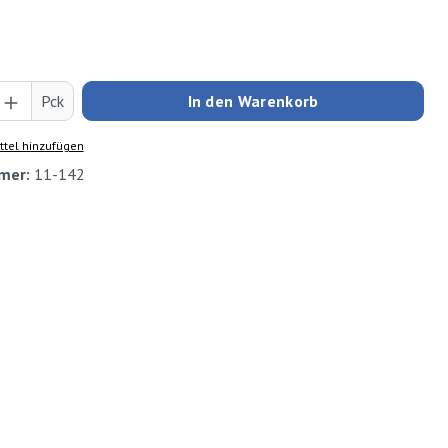
Anzahl: Gib den gewünschten Wert ein oder
Pck
In den Warenkorb
tel hinzufügen
mer:
11-142