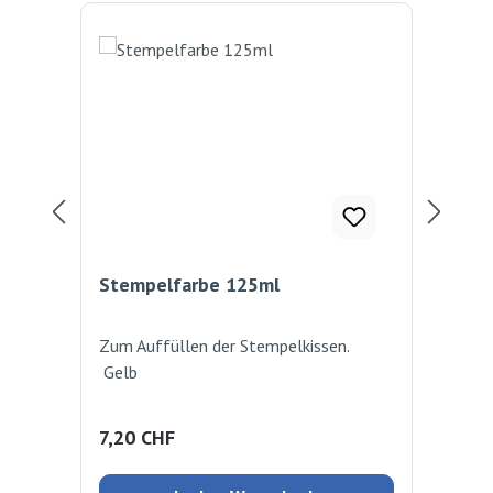
Stempelfarbe 125ml
Ste
bl
Zum Auffüllen der Stempelkissen.
Gro
Gelb
mit
cm
Regulärer Preis:
Reg
7,20 CHF
3,