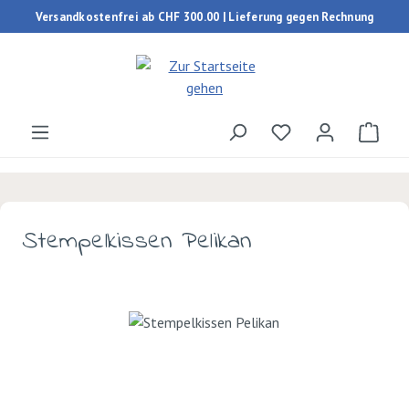
Versandkostenfrei ab CHF 300.00 | Lieferung gegen Rechnung
Zum Hauptinhalt springen
Du hast 0 Produk
Ware
Stempelkissen Pelikan
Bildergalerie überspringen