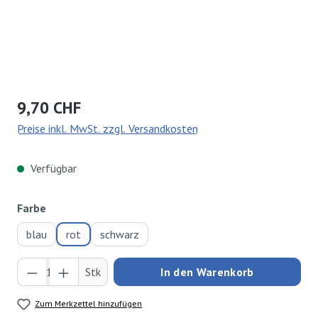
Regulärer Preis:
9,70 CHF
Preise inkl. MwSt. zzgl. Versandkosten
Verfügbar
auswählen
Farbe
blau
rot
schwarz
Produkt Anzahl: Gib den gewünschten Wert ei
Stk
In den Warenkorb
Zum Merkzettel hinzufügen