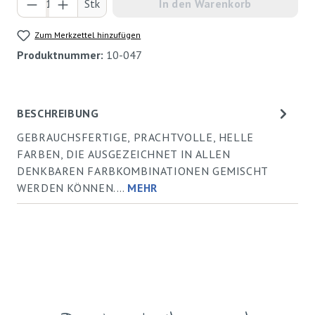
Produkt Anzahl: Gib den gewünschten Wert ei
Stk
In den Warenkorb
Zum Merkzettel hinzufügen
Produktnummer:
10-047
BESCHREIBUNG
GEBRAUCHSFERTIGE, PRACHTVOLLE, HELLE
FARBEN, DIE AUSGEZEICHNET IN ALLEN
DENKBAREN FARBKOMBINATIONEN GEMISCHT
WERDEN KÖNNEN.…
MEHR
Produktgalerie überspringen