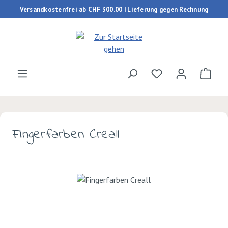
Versandkostenfrei ab CHF 300.00 | Lieferung gegen Rechnung
Zum Hauptinhalt springen
Du hast 0 Produk
Ware
Fingerfarben Creall
Bildergalerie überspringen