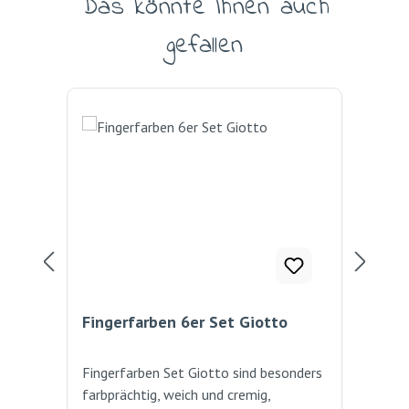
Das könnte Ihnen auch
gefallen
Fingerfarben 6er Set Giotto
Fin
Fingerfarben Set Giotto sind besonders
Hoc
farbprächtig, weich und cremig,
Fin